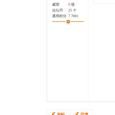
家
威望
0
级
论坛币
25 个
通用积分
7.7001
学术水平
0 点
热心指数
0 点
信用等级
0 点
经验
716 点
帖子
3
精华
0
在线时间
379 小时
注册时间
2016-1-21
最后登录
2024-10-16
发帖
回复