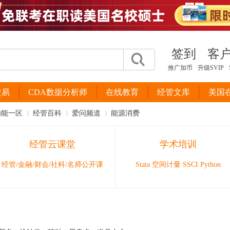
签到
客
推广加币
升级SVIP
交易
CDA数据分析师
在线教育
经管文库
美国
功能一区
经管百科
爱问频道
能源消费
经管云课堂
学术培训
›
›
›
经管/金融/财会/社科/名师公开课
Stata 空间计量 SSCI Python