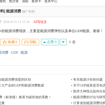
颜色
|
抢沙发
|
顶贴
|
显身卡
|
道具中心
料]
能源消费
[推广有奖]
2016-8-31 11:15:34
|
AI写论文
本的能源消费现状，主要是能源消费弹性以及单位GDP能源。谢谢！
点赞 0
0
收藏
0
回帖
源消费
GDP
能源
与能源消费强度的区别
•
有关能源计价的问题
三大产业的GDP和能源消费数据
•
关于GDP核算是否包
•
跪求大神指点如何出创
消费（标准煤）换算为碳排放的系数！
•
能源消费的讨论与研
总量
•
计算省份能源消费结