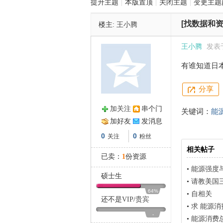
提升主题
|
本版置顶
|
关闭主题
|
变更主题
[找数据和资
楼主:
王小腾
管
王小腾
发表于 
有谁知道日
分享
加关注
串个门
关键词：
能
加好友
发消息
之
0
0
关注
粉丝
相关帖子
已卖：
1
份资源
•
能源强度
硕士生
•
请教美国
64%
•
自相关
还不是
VIP
/
贵宾
•
求 能源
-
•
能源消费