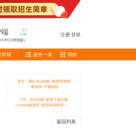
户端
0.0
0.00
注册
|
登录
SVIP(AI增强版)
在职研
服务一览
我的
贵宾：通行论坛特权+数据库权限
+案例库+下载特权
VIP：论坛特权+更多下载次数
+ccerdata数据库+更高阅读权限+……
返回列表