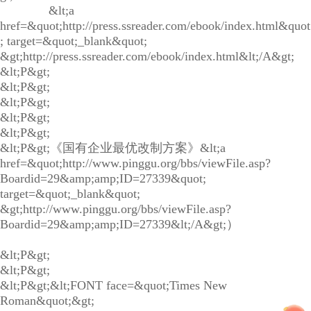
&lt;a
href=&quot;http://press.ssreader.com/ebook/index.html&quot
; target=&quot;_blank&quot;
&gt;http://press.ssreader.com/ebook/index.html&lt;/A&gt;
&lt;P&gt;
&lt;P&gt;
&lt;P&gt;
&lt;P&gt;
&lt;P&gt;
&lt;P&gt;《国有企业最优改制方案》&lt;a
href=&quot;http://www.pinggu.org/bbs/viewFile.asp?
Boardid=29&amp;amp;ID=27339&quot;
target=&quot;_blank&quot;
&gt;http://www.pinggu.org/bbs/viewFile.asp?
Boardid=29&amp;amp;ID=27339&lt;/A&gt;）
&lt;P&gt;
&lt;P&gt;
&lt;P&gt;&lt;FONT face=&quot;Times New
Roman&quot;&gt;