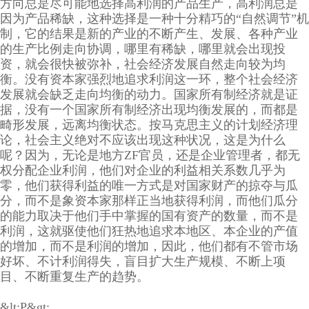
方向总是尽可能地选择高利润的产品生产，高利润总是
因为产品稀缺，这种选择是一种十分精巧的“自然调节”机
制，它的结果是新的产业的不断产生、发展、各种产业
的生产比例走向协调，哪里有稀缺，哪里就会出现投
资，就会很快被弥补，社会经济发展自然走向较为均
衡。没有资本家强烈地追求利润这一环，整个社会经济
发展就会缺乏走向均衡的动力。国家所有制经济就是证
据，没有一个国家所有制经济出现均衡发展的，而都是
畸形发展，远离均衡状态。按马克思主义的计划经济理
论，社会主义绝对不应该出现这种状况，这是为什么
呢？因为，无论是地方ZF官员，还是企业管理者，都无
权分配企业利润，他们对企业的利益相关系数几乎为
零，他们获得利益的唯一方式是对国家财产的掠夺与瓜
分，而不是象资本家那样正当地获得利润，而他们瓜分
的能力取决于他们手中掌握的国有资产的数量，而不是
利润，这就驱使他们狂热地追求本地区、本企业的产值
的增加，而不是利润的增加，因此，他们都有不管市场
好坏、不计利润得失，盲目扩大生产规模、不断上项
目、不断重复生产的趋势。
&lt;P&gt;