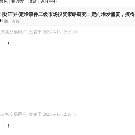
颜色
|
抢沙发
|
顶贴
|
道具中心
川财证券-定增事件二级市场投资策略研究：定向增发盛宴，摸
6
[推广有奖]
未真实交易用户)
发表于 2021-6-16 12:19:24
！！！！
未真实交易用户)
发表于 2021-6-16 12:19:41
！！！！