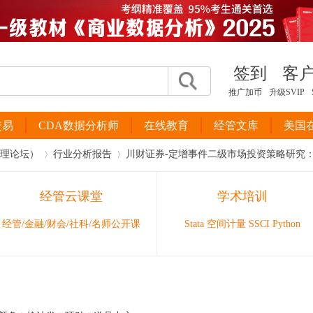
签到
客
推广加币
升级SVIP
交易
CDA数据分析师
在线教育
经管文库
美国
管理论坛）
行业分析报告
川财证券-定增事件二级市场投资策略研究：定
经管云课堂
学术培训
›
›
经管/金融/财会/社科/名师公开课
Stata 空间计量 SSCI Python