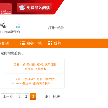
户端
0.0
0.00
注册
|
登录
SVIP(AI增强版)
在职研
服务一览
我的
向增发盛宴， ...
贵宾：通行论坛特权+数据库权限
+案例库+下载特权
VIP：论坛特权+更多下载次数
+ccerdata数据库+更高阅读权限+……
返回列表
上一页
1
2
3