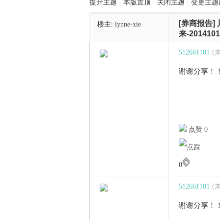
提升主题
|
本版置顶
|
关闭主题
|
变更主题
[券商报告]
楼主:
lynne-xie
管
来-2014101
512661101
(
谢谢分享！
之
点赞 0
0
512661101
(
谢谢分享！