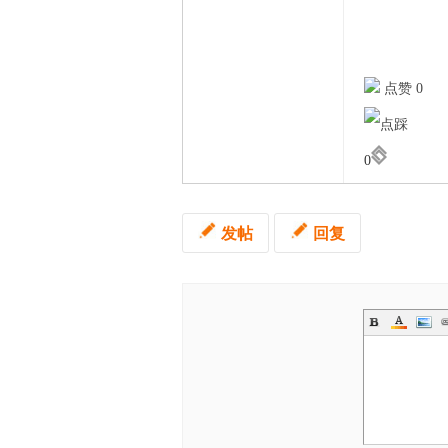
家
点赞 0
0
发帖
回复