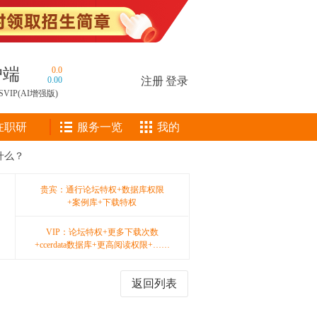
户端
0.0
0.00
注册
|
登录
SVIP(AI增强版)
在职研
服务一览
我的
什么？
贵宾：通行论坛特权+数据库权限
+案例库+下载特权
VIP：论坛特权+更多下载次数
+ccerdata数据库+更高阅读权限+……
返回列表