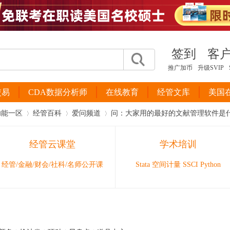
签到
客
推广加币
升级SVIP
交易
CDA数据分析师
在线教育
经管文库
美国
功能一区
经管百科
爱问频道
问：大家用的最好的文献管理软件是
经管云课堂
学术培训
›
›
›
经管/金融/财会/社科/名师公开课
Stata 空间计量 SSCI Python