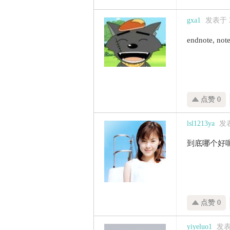
gxa1
发表于 20
endnote, 
点赞 0
lsl1213ya
发表
到底哪个好
点赞 0
yiyeluo1
发表于