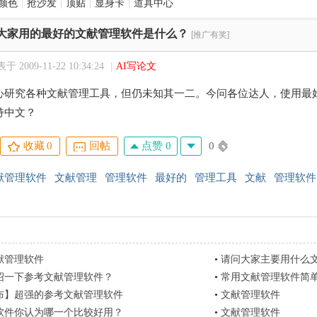
颜色
|
抢沙发
|
顶贴
|
显身卡
|
道具中心
大家用的最好的文献管理软件是什么？
[推广有奖]
于 2009-11-22 10:34:24
|
AI写论文
心研究各种文献管理工具，但仍未知其一二。今问各位达人，使用最
持中文？
点赞 0
0
收藏
0
回帖
献管理软件
文献管理
管理软件
最好的
管理工具
文献
管理软件
献管理软件
•
请问大家主要用什么
绍一下参考文献管理软件？
•
常用文献管理软件简
布】超强的参考文献管理软件
•
文献管理软件
软件你认为哪一个比较好用？
•
文献管理软件