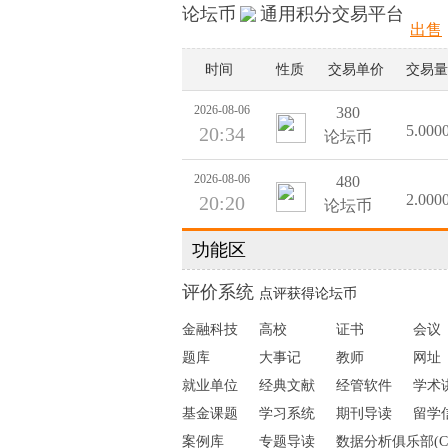
论坛币
通用积分交易平台
出售
时间
性质
交易单价
交易量
2026-08-06
380
5.000
20:34
论坛币
2026-08-06
480
2.000
20:20
论坛币
功能区
2026-08-06
380
0.600
19:39
论坛币
评价系统
点评获得论坛币
2026-08-06
380
金融科技
高校
证书
会议
0.600
19:39
论坛币
题库
大事记
教师
网址
就业单位
经典文献
经管软件
学术
2026-08-06
380
0.600
19:39
论坛币
基金课题
学习系统
期刊导读
留学
案例库
专题导读
数据分析俱乐部(C