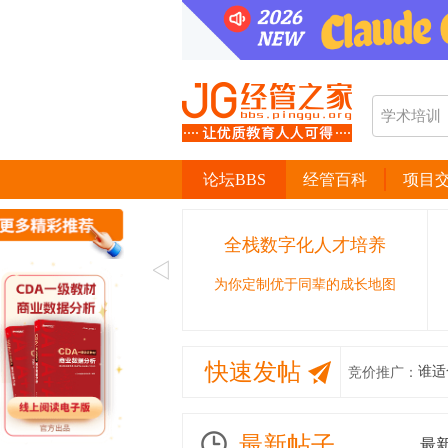
论坛BBS
经管百科
项目
全栈数字化人才培养
为你定制优于同辈的成长地图
快速发帖
谁适
竞价推广：
最新帖子
最