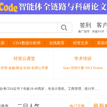
签到
客
推广加币
升级SVIP
交易
CDA数据分析师
在线教育
经管文库
美国
经管云课堂
学术培训
经管/金融/财会/社科/名师公开课
Stata 空间计量 SSCI Python
合考CDA证书？年龄18-40周岁，专业计算机、工商管理、统计学……
二日人气
最新
新悬赏
热门下载