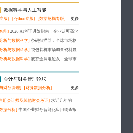
数据科学与人工智能
A专版]
[Python专版]
[数据挖掘专版]
更多
智能]
2026 AI考证进阶指南：企业认可高含
证书全梳理
据分析与数据科学]
条码扫描器：全球市场格
术演进与增长前景深度洞察（2026-2032）
据分析与数据科学]
袋包装机市场调查资料显
模从1245增至1604百万美元, 如何破局？
据分析与数据科学]
液态金属电磁泵：全球市
与增长前景深度洞察（2026-2032）
会计与财务管理论坛
与财务管理]
[财务数据分析]
更多
A注册会计师及其他财会考证]
求近几年的
A财务管理教材电子版
数据分析]
中国企业财务智能化应用调查报