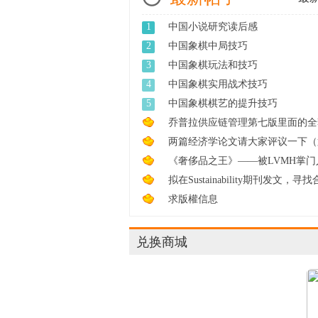
1
中国小说研究读后感
2
中国象棋中局技巧
3
中国象棋玩法和技巧
4
中国象棋实用战术技巧
5
中国象棋棋艺的提升技巧
乔普拉供应链管理第七版里面的全套
e ...
两篇经济学论文请大家评议一下（
轮 ...
《奢侈品之王》——被LVMH掌门
尔诺 ...
拟在Sustainability期刊发文，寻
...
求版權信息
兑换商城