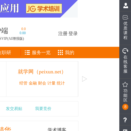
优
质
户端
0.0
课
0.00
注册
|
登录
程
SVIP(AI增强版)
在职研
服务一览
我的
在
线
客
就学网（peixun.net）
CAIE人工智能工
服
经管 金融 财会 计量 统计
人工智能领域的职业技能等
功
能
区
8
发交易贴
我要竞价
精华
学术博客