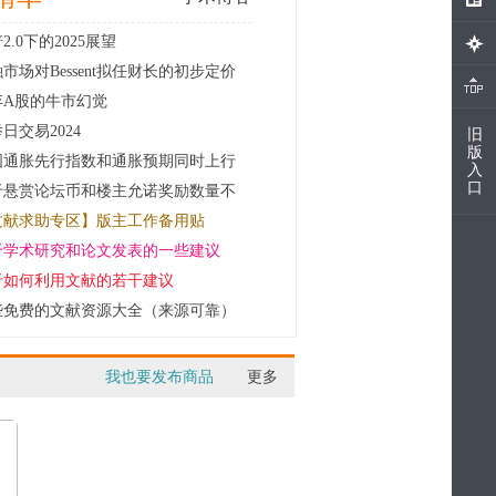
2.0下的2025展望
市场对Bessent拟任财长的初步定价
弃A股的牛市幻觉
日交易2024
旧
版
国通胀先行指数和通胀预期同时上行
入
口
于悬赏论坛币和楼主允诺奖励数量不
.
文献求助专区】版主工作备用贴
于学术研究和论文发表的一些建议
于如何利用文献的若干建议
些免费的文献资源大全（来源可靠）
我也要发布商品
更多