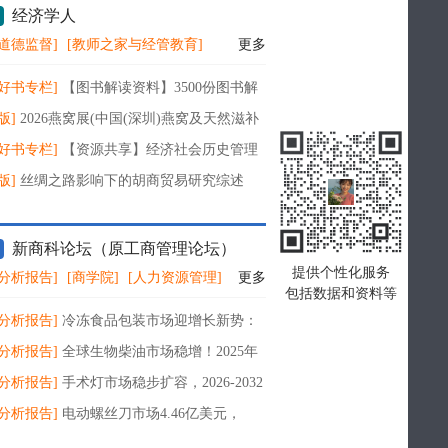
经济学人
道德监督]
[教师之家与经管教育]
更多
好书专栏]
【图书解读资料】3500份图书解
义资料合集（人文社会经济历史艺术小说
版]
2026燕窝展(中国(深圳)燕窝及天然滋补
览会)官方网站
好书专栏]
【资源共享】经济社会历史管理
类资料50份
版]
丝绸之路影响下的胡商贸易研究综述
新商科论坛（原工商管理论坛）
提供个性化服务
分析报告]
[商学院]
[人力资源管理]
更多
包括数据和资料等
分析报告]
冷冻食品包装市场迎增长新势：
6-2032年复合增长率6.9%，2032年将达179.6
分析报告]
全球生物柴油市场稳增！2025年
元
75.8亿美元，2026-2032年复合增长率锁定
分析报告]
手术灯市场稳步扩容，2026-2032
增长率5.0%，2032年规模直指13.62亿美元
分析报告]
电动螺丝刀市场4.46亿美元，
-2032年CAGR2.9%，2032年规模达5.45亿