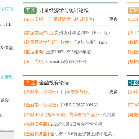
得论坛币
五区
计量经济学与统计论坛
新区
[Stata专版]
[计量经济学与统计软件]
更多
[CD
G THE
[数据交流中心]
贵州统计年鉴2025（Excel版）
[人工
[计量经济学与统计软件]
【论坛首发】Time
金量
[数
及借鉴
Series for Economics and Finance by Oliver Linton
[数据求助]
重庆1985-1995统计年鉴
局、技
[数
[Stata专版]
spwmatrix报错r(3499)
示：规
[数
spwmatrix_CalcSPweightM() not found。请问原因
场格局
发布活动
是什么怎么解决
六区
金融投资论坛
七区
[金融学（理论版）]
[金融实务版]
更多
[会计
览会)
[金融学（理论版）]
MULTINATIONAL
[CP
FINANCE EVALUATING THE
[金融工程（数量金融）与金融衍生品]
什么因素
CP
[财务
E
OPPORTUNITIES,COSTS,AND RISKS OF
决定投资伦敦金的盈亏？
[金融实务版]
2026年8月6日黄金行情分析
告
MULTINATIO
[金融实务版]
金小芳：8.6黄金强势上涨不追高，