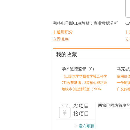
最热
完整电子版CDA教材：商业数据分析
C
1
1
通用积分
立即兑换
立
我的收藏
学术道德监督
（0）
马克思
《山东大学学报哲学社会科学
使用价
版》终审后又外审？
值是人
7月收获满满，3篇核心成功录
一份硬
用！！！感谢指导老师的辛苦
剩余价
地级市创业活跃度（2000-
广义的
付出！！
2024）
发项目、
两篇已网络首发
评议
接项目
发布项目