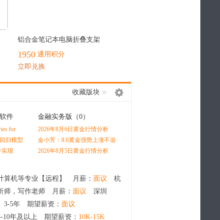
最热
铝合金笔记本电脑折叠支架
1950
通用积分
立即兑换
收藏版块
软件
金融实务版
（0）
经管在职研
（0）
s for
2026年8月6日黄金行情分析
场出现这3个征兆，说明你已
 by Oliver
经陷入瓶颈（多数人都在默默
x回归模型
金小芳：8.6黄金强势上涨不追
升学、就业、深造三条路径怎
内耗）
测图绘制
高，原油冲高看回落
么选？深度分析学生未来发展
件实现
2026年8月5日黄金行情分析
最优赛道
计算机等专业【远程】 月薪：
面议
杭
析师，写作老师 月薪：
面议
深圳
 3-5年 期望薪资：
面议
8-10年及以上 期望薪资：
10K-15K