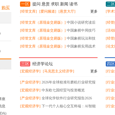
一区
提问 悬赏 求职 新闻 读书
二区
购买
[经管文库]
[爱问频道]
[悬赏大厅]
更多
[学术
[经管文库（原现金交易版）]
中国小说研究读后
[经管
感
[经管文库（原现金交易版）]
中国象棋中局技巧
读释
[活动
0
[经管文库（原现金交易版）]
中国象棋玩法和技
等）
品展
[经管
巧
[经管文库（原现金交易版）]
中国象棋实用战术
综合
[论文
0
技巧
三区
经济学论坛
四区
0
[宏观经济学]
[马克思主义经济学]
更多
[行业
[产业经济学]
2026年全球校准珩磨机行业研究报
[行业
0
告
[宏观经济学]
中东欧七国经贸与投资概览
202
[行业
[产业经济学]
全球化学软件行业研究报告2026
亿美
规模8
[行业
讲座
0
信息
[宏观经济学]
下一代个人核心交互终端：AI智能
5.5%
年复合
[行业
DA)
眼镜消费趋势
2026