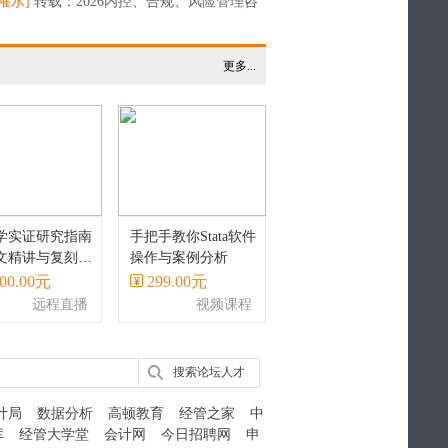
新规划人生？
灌水]
转载：2026内控、合规、风险管理咨
部知名机构标杆榜：大风控一体化体系建设
更多...
学实证研究指南
手把手教你Stata软件
文精讲与复刻丨
操作与案例分析
a实现
00.00元
299.00元
远程直播
视频课程
搜索论坛人才
计局
数据分析
高顿教育
经管之家
中
库
经管大学堂
会计网
今日招聘网
申