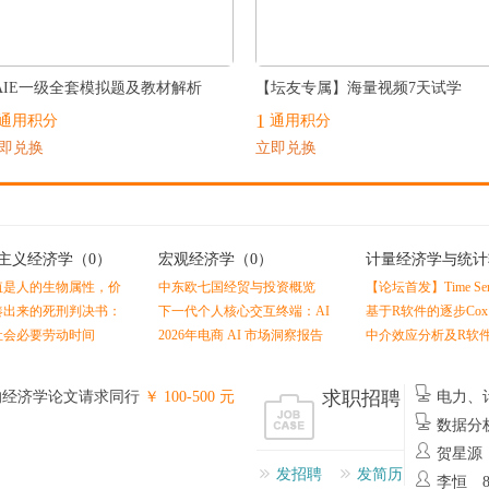
最热
AIE一级全套模拟题及教材解析
【坛友专属】海量视频7天试学
1
通用积分
通用积分
即兑换
立即兑换
主义经济学
（0）
宏观经济学
（0）
计量经济学与统计
（0）
值是人的生物属性，价
中东欧七国经贸与投资概览
【论坛首发】Time Serie
的社会属性
Economics and Finance
凑出来的死刑判决书：
下一代个人核心交互终端：AI
基于R软件的逐步Co
Linton
值理论（黄佶）
智能眼镜消费趋势
拟合及Nomogram预
社会必要劳动时间
2026年电商 AI 市场洞察报告
中介效应分析及R软
求职招聘
的经济学论文请求同行
￥ 100-500 元
电力、
州
数据分
贺星源
发招聘
发简历
李恒 