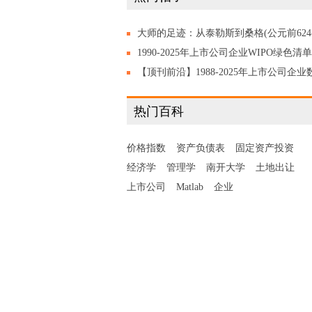
大师的足迹：从泰勒斯到桑格(公元前624
公元2013年) 陈志谦 陈乐濛 编著，2020
1990-2025年上市公司企业WIPO绿色清单
绿色专利/绿色创新数量统计，附原始数
【顶刊前沿】1988-2025年上市公司企业
+代码！
绿转型协同度数据集,含数字化+绿色化原
热门百科
数据!
价格指数
资产负债表
固定资产投资
经济学
管理学
南开大学
土地出让
上市公司
Matlab
企业