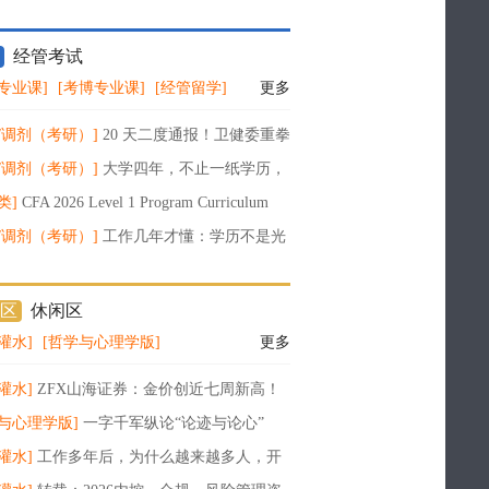
经管考试
专业课]
[考博专业课]
[经管留学]
更多
/调剂（考研）]
20 天二度通报！卫健委重拳
论文工厂：没发表也重罚，多人终身禁赛
/调剂（考研）]
大学四年，不止一纸学历，
搭建属于你的长期竞争力
类]
CFA 2026 Level 1 Program Curriculum
10
/调剂（考研）]
工作几年才懂：学历不是光
是职场职业发展的底层护城河
区
休闲区
灌水]
[哲学与心理学版]
更多
灌水]
ZFX山海证券：金价创近七周新高！
与心理学版]
一字千军纵论“论迹与论心”
灌水]
工作多年后，为什么越来越多人，开