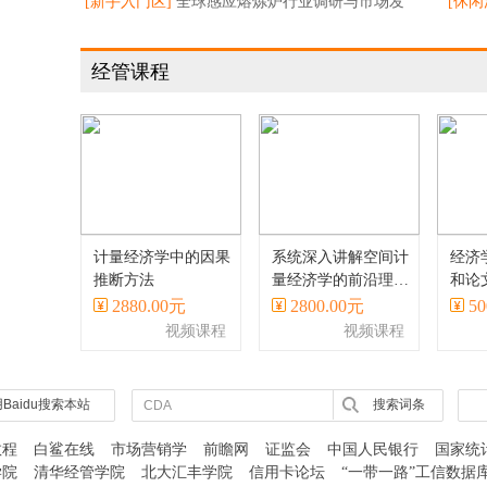
长预测
[新手入门区]
全球感应熔炼炉行业调研与市场发
始重
[休闲
展态势
询头
经管课程
计量经济学中的因果
系统深入讲解空间计
经济
推断方法
量经济学的前沿理论
和论
与方法、主流软件、
Stat
2880.00元
2800.00元
50
应用案例等
视频课程
视频课程
Baidu搜索本站
搜索词条
教程
白鲨在线
市场营销学
前瞻网
证监会
中国人民银行
国家统
学院
清华经管学院
北大汇丰学院
信用卡论坛
“一带一路”工信数据