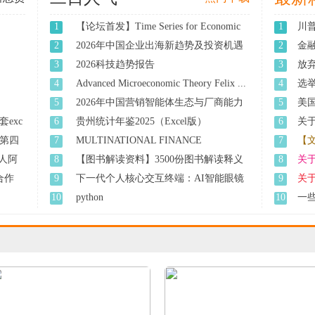
1
【论坛首发】Time Series for Economic
1
川普
...
2
2026年中国企业出海新趋势及投资机遇
2
金融
展 ...
3
2026科技趋势报告
3
放
4
Advanced Microeconomic Theory Felix ...
4
选举
5
2026年中国营销智能体生态与厂商能力
5
美
全 ...
exc
6
贵州统计年鉴2025（Excel版）
6
关
一 ..
第四
7
MULTINATIONAL FINANCE
7
【
EVALUATING THE ...
人阿
8
【图书解读资料】3500份图书解读释义
8
关
资 ...
找合作
9
下一代个人核心交互终端：AI智能眼镜
9
关
消 ...
10
python
10
一