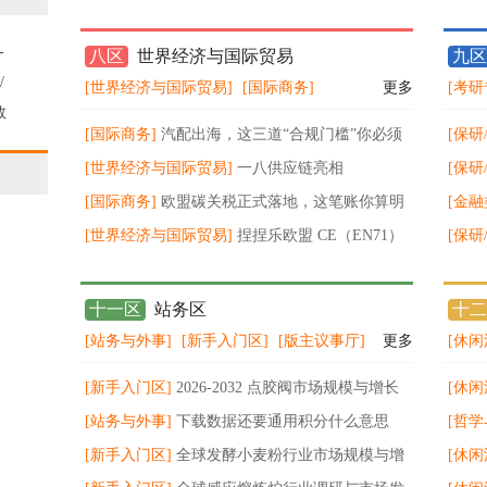
原油冲高看回落
-
八区
世界经济与国际贸易
九区
/
[世界经济与国际贸易]
[国际商务]
更多
[考研
据
数
[国际商务]
汽配出海，这三道“合规门槛”你必须
[保研
始
跨过 ！
[世界经济与国际贸易]
一八供应链亮相
打击
[保研
KACE2026，以数智化物流赋能品牌出
[国际商务]
欧盟碳关税正式落地，这笔账你算明
更要
[金融
白了吗？
[世界经济与国际贸易]
捏捏乐欧盟 CE（EN71）
vol1-
[保研
& 美国 CPC（ASTM F963+CPSIA）合规标准全
环，
指南
十一区
站务区
十二
[站务与外事]
[新手入门区]
[版主议事厅]
更多
[休闲
[新手入门区]
2026‑2032 点胶阀市场规模与增长
[休闲
预测分析
[站务与外事]
下载数据还要通用积分什么意思
[哲学
[新手入门区]
全球发酵小麦粉行业市场规模与增
[休闲