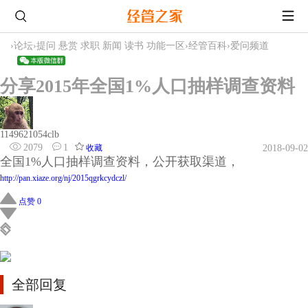
›
论坛
›
提问 悬赏 求职 新闻 读书 功能一区
›
经管百科
›
爱问频道
分享2015年全国1%人口抽样调查资料
1149621054clb
2079
1
收藏
2018-09-02
全国1%人口抽样调查资料，公开获取渠道，
http://pan.xiaze.org/nj/2015qgrkcydczl/
点赞 0
全部回复