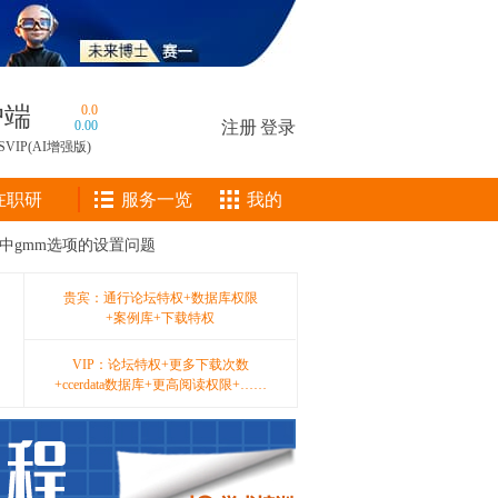
户端
0.0
0.00
注册
|
登录
SVIP(AI增强版)
在职研
服务一览
我的
d2 中gmm选项的设置问题
贵宾：通行论坛特权+数据库权限
+案例库+下载特权
VIP：论坛特权+更多下载次数
+ccerdata数据库+更高阅读权限+……