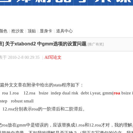
颜色
|
抢沙发
|
顶贴
|
显身卡
|
道具中心
班]
关于xtabond2 中gmm选项的设置问题
[推广有奖]
于 2010-2-8 00:29:35
|
AI写论文
外文文章在附录中给出的stata程序如下：
 roa 1.roa 12.roa bsize indep dual risk debt i.year, gmm(
roa
bsize 
ostep robust small
a、12.roa分别表示roa的一阶滞后和二阶滞后。
roa放在gmm中是错误的，应该替换成1.roa和12.roa才对，我的理