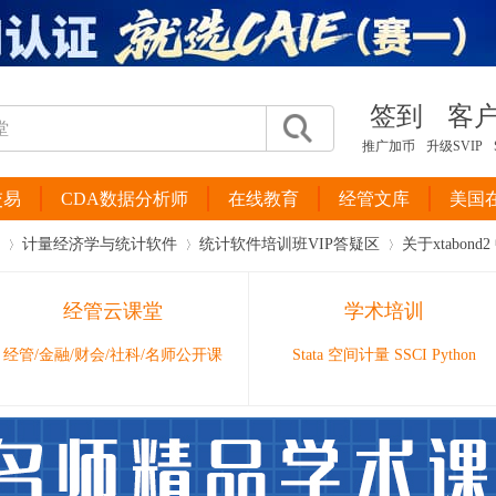
签到
客
推广加币
升级SVIP
交易
CDA数据分析师
在线教育
经管文库
美国
计量经济学与统计软件
统计软件培训班VIP答疑区
关于xtabon
经管云课堂
学术培训
›
›
›
经管/金融/财会/社科/名师公开课
Stata 空间计量 SSCI Python