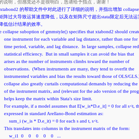
的说明，但感觉还不是很明白，恳请给予指点，谢谢！
: xtabond2 的帮助文件中对此进行了详细的说明，并指出增加 coll
矩阵过大导致运算速度降低，以及在矩阵尺寸超出stata限定后无法
降低估计结果的效率。
e collapse suboption of gmmstyle() specifies that xtabond2 should creat
e instrument for each variable and lag distance, rather than one for
me period, variable, and lag distance. In large samples, collapse re
atistical efficiency. But in small samples it can avoid the bias that
ises as the number of instruments climbs toward the number of
servations. (When instruments are many, they tend to overfit the
strumented variables and bias the results toward those of OLS/GLS.
llapse also greatly curtails computational demands by reducing the
 the instrument matrix, and (relevant for the ado version of the pro
lps keep the matrix within Stata's size limit.
r example, if a model assumes that E[w_is*D.e_it] = 0 for all s<t, th
pressed in standard Arellano-Bond estimation as:
m_i (w_is * D.e_it) = 0 for each s and t, s<t.
is translates into columns in the instrument matrix of the form:
_i1 0 0 0 0 0 ...