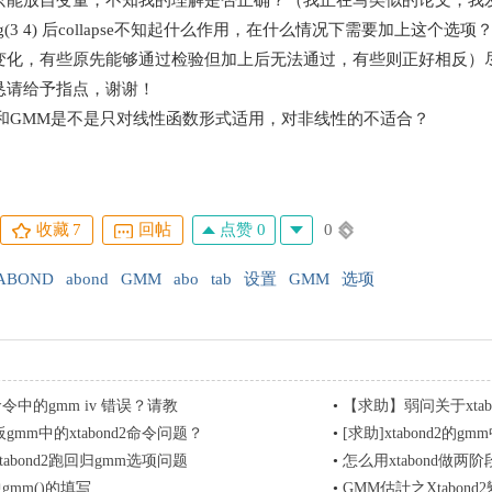
只能放自变量，不知我的理解是否正确？（我正在写类似的论文，我发
(3 4) 后collapse不知起什么作用，在什么情况下需要加上这个
变化，有些原先能够通过检验但加上后无法通过，有些则正好相反）尽管
恳请给予指点，谢谢！
S和GMM是不是只对线性函数形式适用，对非线性的不适合？
点赞 0
0
收藏
7
回帖
ABOND
abond
GMM
abo
tab
设置
GMM
选项
d2命令中的gmm iv 错误？请教
•
【求助】弱问关于xtab
gmm中的xtabond2命令问题？
•
[求助]xtabond2的
tabond2跑回归gmm选项问题
•
怎么用xtabond做两阶
2中gmm()的填写
•
GMM估計之Xtabond