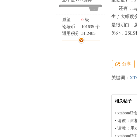
生变量），
家
还有，lag
-
生了大幅度
威望
0
级
是很明白，
论坛币
101635 个
另外，2SL
通用积分
31.2485
学术水平
8 点
热心指数
9 点
信用等级
7 点
经验
25741 点
分享
帖子
598
精华
0
关键词：
XT
在线时间
2249 小时
注册时间
2005-11-15
最后登录
2026-7-14
相关帖子
•
xtabon
•
请教：面板
•
请教：用x
•
xtabond