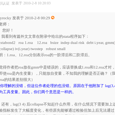
发表于 2010-2-8 10:20:03
yrocky 发表于 2010-2-8 00:29
老师：
您好！
看到有篇外文文章在附录中给出的stata程序如下：
: xtabond2 roa 1.roa 12.roa bsize indep dual risk debt i.year, gmm(
collapse) iv(i.year) twostep robust small
明：1.roa、12.roa分别表示roa的一阶滞后和二阶滞后。
觉得作者把roa放在gmm中是错误的，应该替换成1.roa和12.roa
即使roa是内生变量），只能放自变量，不知我的理解是否正确？（
roa的结果差别很大）
: 你理解的没错，但这位作者处理的也没错。原因在于他附加了 lag(3,
为工具变量。因此，你们两个意思是一样的。
有，lag(3 4) 后collapse不知起什么作用，在什么情况下需
验指标发生了大幅度变化，有些原先能够通过检验但加上后无法通过，有