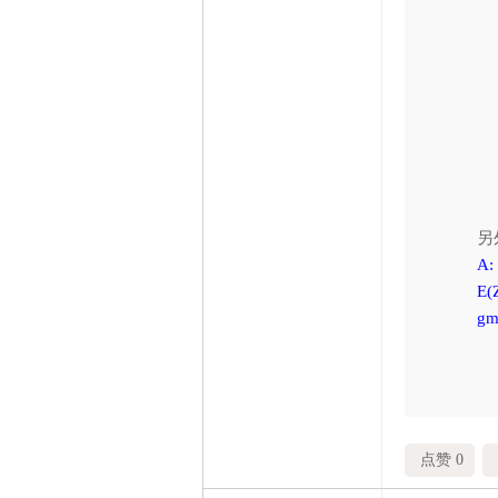
.
To
D
D
D
另
A
E
g
点赞 0