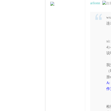
arlionn
wx
连
我
xi
4) 
说
我
（
放
A
作
还
检