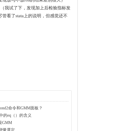
现放与不放roa的结果差别很大）
选项？（我试了下，发现加上后检验指标发
看了stata上的说明，但感觉还不
ond2命令和GMM面板？
gmm中的eq（）的含义
段GMM
2變量選定