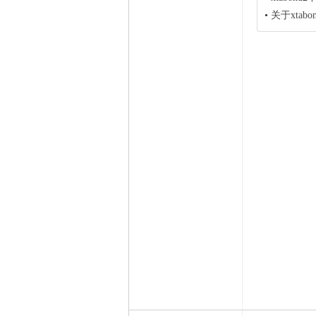
•
关于xtabo