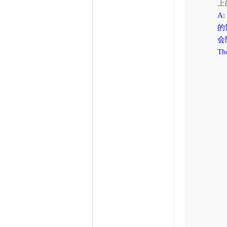
上
A
的
会
Th
on
ti
st
ar
ob
in
co
of
he
Fo
ex
su
Th
w