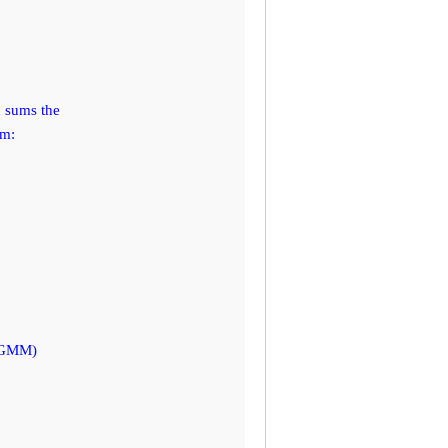
 sums the
rm:
m GMM)