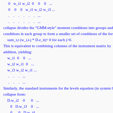
 w_i1 w_i2 0 0 0 ...
 0 0 w_i1 w_i2 w_i3 ...
 . . . . . ...
 . . . . . ...
llapse divides the "GMM-style" moment conditions into groups and
nditions in each group to form a smaller set of conditions of the fo
m_i,t (w_i,t-j * D.e_it)= 0 for each j>0.
is is equivalent to combining columns of the instrument matrix by
dition, yielding:
_i1 0 0 ...
_i2 w_i1 0 ...
i3 w_i2 w_i1 ...
 . . ...
 . . ...
milarly, the standard instruments for the levels equation (in syste
llapse from:
.w_i2 0 0 ...
 D.w_i3 0 ...
 0 D.w_i4 ...