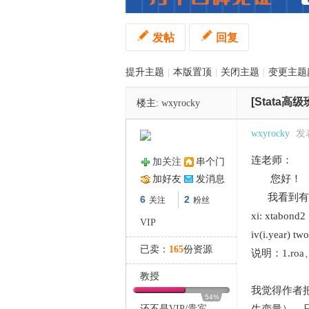
发帖
回复
管
提升主题
|
本版置顶
|
关闭主题
|
变更主题
[Stata高级
楼主:
wxyrocky
wxyrocky
发表
连老师：
加关注
串个门
之
您好！
加好友
发消息
我看到有篇
6
2
关注
粉丝
xi: xtabond2
VIP
iv(i.year) tw
已卖：
165
份资源
说明：1.ro
教授
我觉得作者把
54%
还不是
VIP
/
贵宾