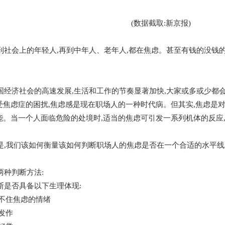
(数据截取:新京报)
会上的年轻人,再到中年人、老年人,都在焦虑。甚至有钱的没钱的,
。
济社会的高速发展,生活和工作的节奏显著加快,大家或多或少都会
受焦虑症的困扰,焦虑感是现在职场人的一种时代病。但其实,焦虑是
能。当一个人面临危险的处境时,适当的焦虑可引发一系列机体的反应
我们该如何衡量该如何判断职场人的焦虑是否在一个合适的水平线
种判断方法:
否具备以下生理体现:
不住焦虑的情绪
发作