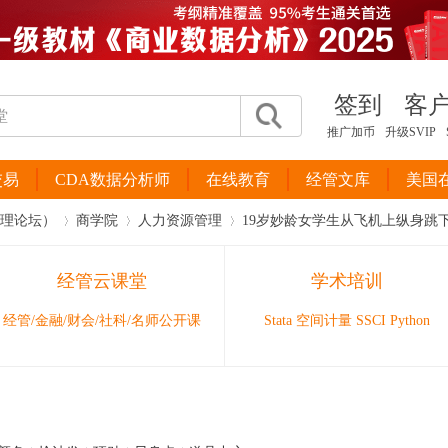
签到
客
推广加币
升级SVIP
交易
CDA数据分析师
在线教育
经管文库
美国
管理论坛）
商学院
人力资源管理
19岁妙龄女学生从飞机上纵身跳下
经管云课堂
学术培训
›
›
›
经管/金融/财会/社科/名师公开课
Stata 空间计量 SSCI Python