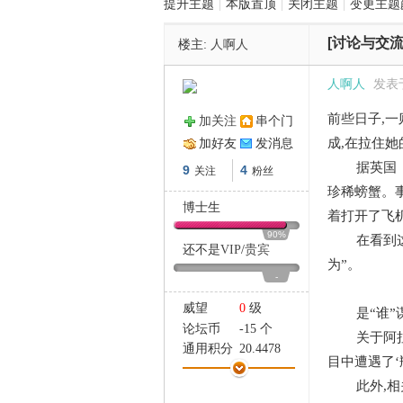
提升主题
|
本版置顶
|
关闭主题
|
变更主题
[讨论与交流
楼主:
人啊人
管
人啊人
发表于 
前些日子,
加关注
串个门
成,在拉住她
加好友
发消息
据英国《太
9
4
关注
粉丝
珍稀螃蟹。事
博士生
着打开了飞
之
90%
在看到这一
还不是
VIP
/
贵宾
为”。
-
威望
0
级
是“谁”谋
论坛币
-15 个
关于阿拉娜跳
通用积分
20.4478
目中遭遇了‘
学术水平
0 点
此外,相关
热心指数
0 点