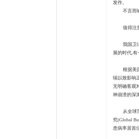
信用等级
0 点
发作。
家
经验
2926 点
不言而喻,
帖子
162
精华
0
值得注意的
在线时间
125 小时
注册时间
2015-12-29
最后登录
2023-5-15
我国卫计委2
展的时代,
根据美国家
续以致影响
无明确客观
神崩溃的深
从全球范围
究(Global
患病率居首