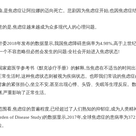
是焦虑症让阿拉娜的迈向死亡。悲剧因为焦虑症开始,也因焦虑症
是,焦虑症越来越成为众多现代人的心理问题。
018年发布的数据显示,我国焦虑障碍患病率为4.98%,高于上世
有一个不容忽略但必然会发生的问题:全社会开始进入焦虑状态!
庭医学参考书《默克诊疗手册》的解释,当焦虑在不适当的时间出现
正常生活时,这种焦虑状态则被视为疾病状态。也即我们常说的焦虑症
对象的紧张担心,坐立不安,甚至出现心悸、头昏、失眠等生理反应。
渊,严重影响了正常生活。
看,焦虑症的普遍程度,已经超过了人们熟知的抑郁症,成为人类精
 Burden of Disease Study)的数据显示,2017年,全球焦虑症的患病率
位。