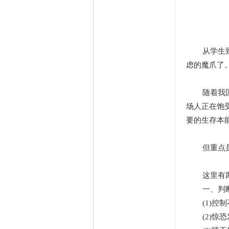
从学生到社
虑的魔爪了
随着我国经
场人正在饱
要的生存本
但重点是,
这里有两
一、判断是
(1)控制
(2)惊恐