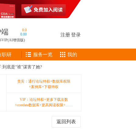
户端
0.0
0.00
注册
|
登录
SVIP(AI增强版)
在职研
服务一览
我的
:到底是“谁”谋害了她?
贵宾：通行论坛特权+数据库权限
+案例库+下载特权
VIP：论坛特权+更多下载次数
+ccerdata数据库+更高阅读权限+……
返回列表