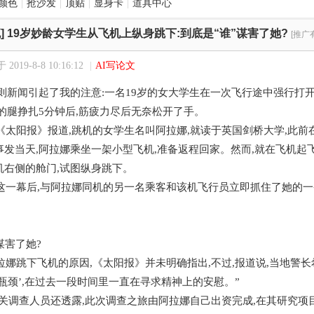
颜色
|
抢沙发
|
顶贴
|
显身卡
|
道具中心
]
19岁妙龄女学生从飞机上纵身跳下:到底是“谁”谋害了她?
[推广
2019-8-8 10:16:12
|
AI写论文
一则新闻引起了我的注意:一名19岁的女大学生在一次飞行途中强行打
的腿挣扎5分钟后,筋疲力尽后无奈松开了手。
阳报》报道,跳机的女学生名叫阿拉娜,就读于英国剑桥大学,此前
发当天,阿拉娜乘坐一架小型飞机,准备返程回家。然而,就在飞机起飞
机右侧的舱门,试图纵身跳下。
幕后,与阿拉娜同机的另一名乘客和该机飞行员立即抓住了她的一条
害了她?
下飞机的原因,《太阳报》并未明确指出,不过,报道说,当地警长希诺拉(
瓶颈’,在过去一段时间里一直在寻求精神上的安慰。”
调查人员还透露,此次调查之旅由阿拉娜自己出资完成,在其研究项目遭