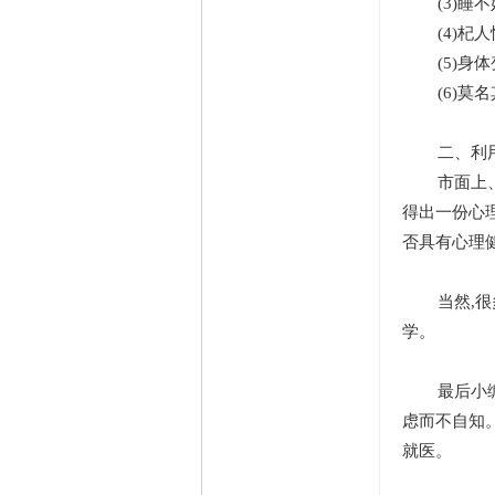
(3)睡不
(4)杞人
(5)身体
(6)莫名
二、利用
市面上、网
得出一份心
否具有心理
当然,很多
学。
最后小编建
虑而不自知
就医。