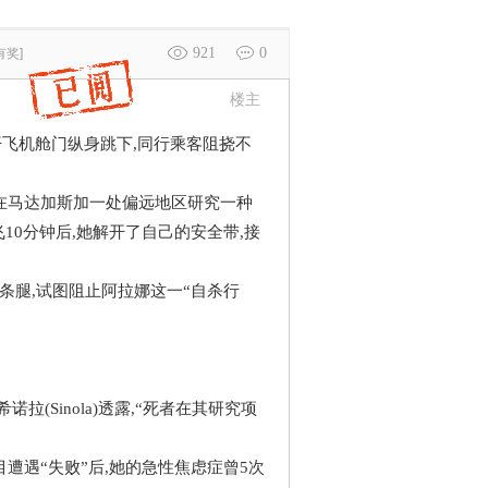
921
0
有奖]
楼主
开飞机舱门纵身跳下,同行乘客阻挠不
在马达加斯加一处偏远地区研究一种
10分钟后,她解开了自己的安全带,接
腿,试图阻止阿拉娜这一“自杀行
Sinola)透露,“死者在其研究项
遇“失败”后,她的急性焦虑症曾5次