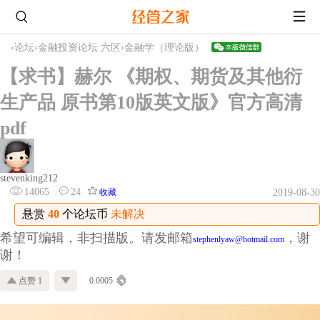
›
论坛
›
金融投资论坛 六区
›
金融学（理论版）
【求书】赫尔 《期权、期货及其他衍
生产品 原书第10版英文版》官方高清
pdf
stevenking212
14065
24
收藏
2019-08-30
悬赏
40
个论坛币
未解决
希望可编辑，非扫描版。请发邮箱
，谢
stephenlyaw@hotmail.com
谢！
点赞 1
0.0005