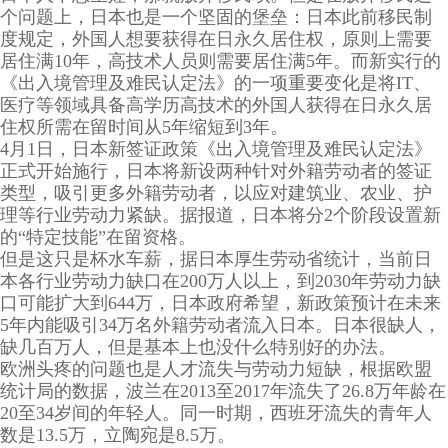
个问题上，日本也是一个坚固的堡垒：日本此前移民制
度规定，外国人想要获得在日永久居住权，原则上需要
居住满10年，高技术人员则需要居住满5年。而新实行的
《出入境管理及难民认定法》的一项重要变化是将IT、
医疗等领域具备高学历高技术的外国人获得在日永久居
住权所需在留时间从5年缩短到3年。
4月1日，日本新签证政策《出入境管理及难民认定法》
正式开始施行，日本将新设两种针对外籍劳动者的签证
类型，吸引更多外籍劳动者，以应对建筑业、农业、护
理等行业劳动力紧缺。据报道，日本将分2个阶段设置新
的“特定技能”在留资格。
但是这只是杯水车薪，据日本厚生劳动省统计，当前日
本各行业劳动力缺口在200万人以上，到2030年劳动力缺
口可能扩大到644万，日本政府希望，新政策预计在未来
5年内能吸引34万名外籍劳动者流入日本。日本很缺人，
缺几百万人，但是基本上也没什么特别好的办法。
欧洲头疼的问题也是人才流失与劳动力短缺，根据欧盟
统计局的数据，波兰在2013至2017年流失了26.8万年龄在
20至34岁间的年轻人。同一时期，西班牙流失的青年人
数是13.5万，立陶宛是8.5万。