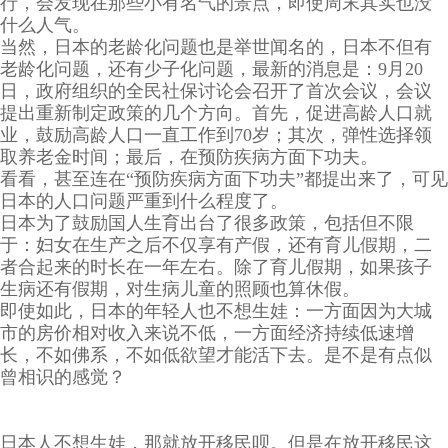
行，会发现在那些小有名气的景点，即使周末其实也没
什么人气。
当然，日本的老龄化问题也是举世闻名的，日本不但有
老龄化问题，还有少子化问题，最新的消息是：9月20
日，政府组织的全民社保讨论会召开了首次会议，会议
提出重新制定政策的几个方向。首先，促进高龄人口就
业，鼓励高龄人口一直工作到70岁；其次，弹性选择领
取养老金时间；最后，在预防疾病方面下功夫。
看看，甚至连在“预防疾病方面下功夫”都提出来了，可见
日本的人口问题严重到什么程度了。
日本为了鼓励国人生育出台了很多政策，包括但不限
于：妇女在生产之后不仅享有产假，还有育儿假期，二
者合起来的时长在一年左右。除了育儿假期，如果孩子
生病还有假期，对生病儿童的照顾也算休假。
即使如此，日本的年轻人也不想生娃：一方面因为大城
市的房价相对收入来说不低，一方面经济持续低速增
长，不如佛系，不如低欲望才能活下去。是不是有点似
曾相识的感觉？
日本人不想生娃，那就放开移民呗。但是在放开移民这