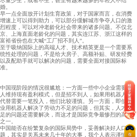
尽量少生，或者不生，甚至有越来越多的年轻人不结
婚。
早一点全面放开计划生育政策，对于国家而言，在消费
增速上可以得到助力，可以部分缓解城市争夺人口的激
烈程度，可以对冲老龄化社会带来的诸多问题。不仅北
京、上海直面老龄化的问题，其实连江苏、浙江这样的
富裕省份也在大喊“工厂招不到人”。
至于吸纳国际上的高端人才、技术精英更是一个需要系
统性处理的问题，不是给大房子、高额补贴、研发经费
以及配助手就可以解决的问题，需要全面对接国际标
准。
中国现阶段的情况很尴尬：一方面一些中小企业需要工
人维持现有盈利模式，但是招不到人，如果用机器人来
代替需要一笔投入，他们比较谨慎。另一方面，即使企
业用机器人解决了劳动力不足的问题，但其实，人才不
足的问题还需要解决，而这才是国际竞争最惨烈的高地
之一。
中国能否在纷繁复杂的国际局势中，妥善解决好人口问
题，其实是关系未来几十年的大事，我个人表示谨慎乐