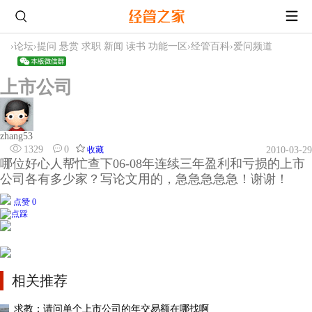
›
论坛
›
提问 悬赏 求职 新闻 读书 功能一区
›
经管百科
›
爱问频道
上市公司
zhang53
1329
0
收藏
2010-03-29
哪位好心人帮忙查下06-08年连续三年盈利和亏损的上市
公司各有多少家？写论文用的，急急急急急！谢谢！
点赞 0
相关推荐
求教：请问单个上市公司的年交易额在哪找啊