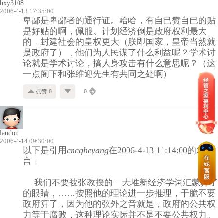
hxy3108
2006-4-13 17:35:00
卑鄙是卑鄙者的通行证。哈哈，有自已赞自已的贴
是好贴的啊，佩服。计划经济倒是政府权利最大
的，封建社会的皇权更大（朕即国家，皇帝当然就
是政府了），他们为人民谋了什么利益呢？学术讨
论就是学术讨论，搞人身攻击有什么意思呢？（这
一点阁下和张维迎先生有共同之处啊）
点赞 0
0
laudon
2006-4-14 09:30:00
以下是引用
cncqheyang
在2006-4-13 11:14:00的发
言：
我们不要被张教授的一大堆新经济学词汇蒙弊了
的眼睛，……按照他的理论进一步推理，干脆不要
政府算了，因为他的弦外之音就是，政府的公共权
力等于腐败，这种理论实际并不是不要公共权力。