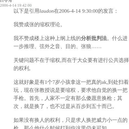
白令海
2006-4-14 19:42:00
以下是引用
laudon
在2006-4-14 9:30:00的发言：
我赞成张的缩权理论。
我不赞成楼上这种上纲上线的
分析批判法
。什么进
一步推理、弦外之音、目的、张狼……
关键问题不在于缩权,而在于大众要有进行公共选择
的权利,
这就好象是有1个7岁小孩拿这一把真的ak,到处扫着
玩，现在张教授说是要缩权，要求他自觉的换一把
手枪。首先，人家不一定有那么傻愿意换枪；其
次，就是换了，也不过是从百步到五十而已。
如果没有换人的权利，只是求人换把威力小一点的
枪，那么他什么时候打到你这里仍未可知。