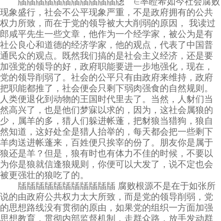
牐牐牐牐牐牐牐牐牐牐牐牎 ∈率瞪希如今社会腐败
现象盛行，社会不公平现象严重，不是政府拥有的公共
权力所致，而在于党的领导被大大削弱的原因， 我读过
郎咸平先生一些文章，他作为一个经学家，被公为是有
社公良心和道德的经济学家，他的观点，代表了中国普
通民众的观点。既然我们搞的是社会主义经济，还是要
加强党的领导的好，政府职能要进一步地强化，现在，
党的领导削弱了。社会的公平只有由政府来维持，政府
把职能都推了，社会便会只剩下弱肉强食的自然规则。
人类便退化到动物的王国时代里去了。当然，人豺们当
然高兴了，也是他们梦寐以求的，因为，这社会属狼的
少，属羊的多，猎人们躲进帐蓬，把豺狼当猎狗，狼自
然知道，这好处全是猎人抬举的，每天都会把一些剩下
羊肉送进帐蓬来，百姓便只挨宰的份了。朋友你是属于
狼还是羊？但是，狼有时也有体力不佳的时候，不要以
为你是狼就信逢狼规则，你便可以大发了，说不定也会
被更强壮的狼吃了的。
牐牐牐牐牐牐牐牐牐牐牐 腐败根源不是在于如张所
说的由政府公共权力太大所致，而是党的领导削弱，党
的思想路线没有贯彻的原由，如果党的组织一方面加强
思想教育，贯彻内部监督机制，走群众路，放手发动群