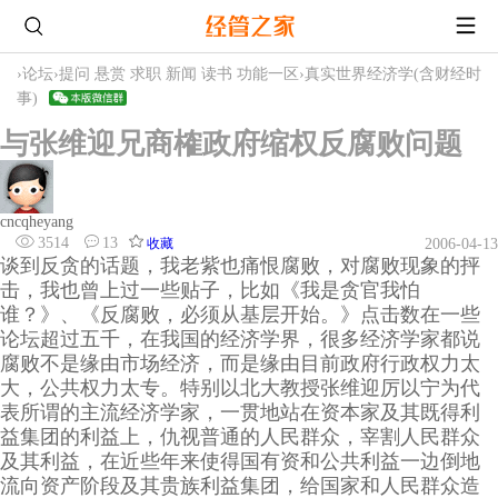
›
论坛
›
提问 悬赏 求职 新闻 读书 功能一区
›
真实世界经济学(含财经时
事)
与张维迎兄商榷政府缩权反腐败问题
cncqheyang
3514
13
收藏
2006-04-13
谈到反贪的话题，我老紫也痛恨腐败，对腐败现象的抨
击，我也曾上过一些贴子，比如《我是贪官我怕
谁？》、《反腐败，必须从基层开始。》点击数在一些
论坛超过五千，在我国的经济学界，很多经济学家都说
腐败不是缘由市场经济，而是缘由目前政府行政权力太
大，公共权力太专。特别以北大教授张维迎厉以宁为代
表所谓的主流经济学家，一贯地站在资本家及其既得利
益集团的利益上，仇视普通的人民群众，宰割人民群众
及其利益，在近些年来使得国有资和公共利益一边倒地
流向资产阶段及其贵族利益集团，给国家和人民群众造