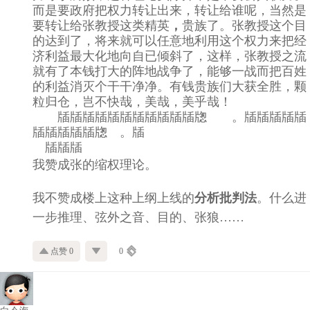
而是要政府把权力转让出来，转让给谁呢，当然是
要转让给张教授这类精英
，
贵族了。张教授这个目
的达到了，将来就可以任意地利用这个权力来把经
济利益最大化地向自已倾斜了，这样，张教授之流
就有了本钱打大的阵地战争了，能够一战而把百姓
的利益消灭个干干净净。有钱贵族们大获全胜，颗
粒归仓，岂不快哉，美哉，美乎哉！
牐牐牐牐牐牐牐牐牐牐牐牎 。牐牐牐牐牐
牐牐牐牐牐牎 。牐
牐牐牐
我赞成张的缩权理论。
我不赞成楼上这种上纲上线的
分析批判法
。什么进
一步推理、弦外之音、目的、张狼……
点赞 0
0