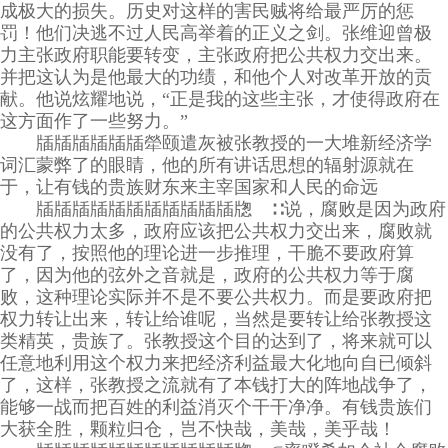
成极大的损失。历史对这样的害民贼将给最严厉的惩
罚！他们决逃不过人民高举着的正义之剑。张维迎曾极
力主张政府职能要转变，主张政府把公共权力交出来。
并把这认为是他最大的功绩，和他个人对改革开放的贡
献。他说炫耀地说，“正是我的这些主张，才使得政府在
这方面作了一些努力。”
牐牐牐牐牐牐犖颐遣灰被张教授的一大堆新经济学
词汇蒙弊了的眼睛，他的所有讲话思想的辐射源就在
于，让有钱的贵族财东来主宰国家和人民的命远
牐牐牐牐牐牐牐牐牐牐牐牎 ∷说，腐败是因为政府
的公共权力太多，政府应该把公共权力交出来，腐败就
没有了，按照他的理论进一步推理，干脆不要政府算
了，因为他的弦外之音就是，政府的公共权力等于腐
败，这种理论实际并不是不要公共权力。而是要政府把
权力转让出来，转让给谁呢，当然是要转让给张教授这
类精英，贵族了。张教授这个目的达到了，将来就可以
任意地利用这个权力来把经济利益最大化地向自已倾斜
了，这样，张教授之流就有了本钱打大的阵地战争了，
能够一战而把百姓的利益消灭个干干净净。有钱贵族们
大获全胜，颗粒归仓，岂不快哉，美哉，美乎哉！