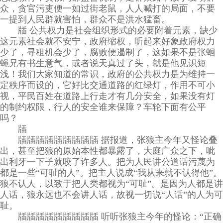
众，贪官污吏便一如过街老鼠，人人喊打的局面，不要
一提到人民群就害怕，群众不是洪水猛畜。
牐 公共权力是社会组织形式的必要附着元素，缺少
这元素社会就不安宁，政府缩权，听起来好象政府权力
少了，寻租机会少了，腐败便遏制了，这如果不是张蛔
蝇兄有书生意气，或者说天真过了头，就是他见识短
浅！我们大家知道的常识，政府的公共权力是为维持一
定秩序而设的，它好比交通道路的红绿灯，作用不可小
视，平民百姓在道路上行走才有几分安全，如果没有灯
的制约权限，行人的安全谁来保障？车轮下面有公平
吗？
牐
牐牐牐牐牐牐牐牐牐 据报道，张狼主今年又怪论叠
出，甚至把狼的原始本性都暴露了，大庭广众之下，呲
出利牙一下子就咬了许多人。把为人民讲公道话污蔑为
都是一些“可耻的人”。把主人说成“我从来就不认得他”。
狼不认人，以致于把人类都视为“可耻”。是因为人都是讲
人话，狼永远也不会讲人话，故视一切说“人话”的人为可
耻。
牐牐牐牐牐牐牐牐牐 听听张狼主今年的怪论：“正确