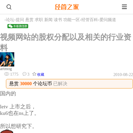
›
论坛
›
提问 悬赏 求职 新闻 读书 功能一区
›
经管百科
›
爱问频道
视频网站的股权分配以及相关的行业资
料
artmog
1775
3
收藏
2010-08-22
悬赏
30000
个论坛币
已解决
国内的
letv 上市之后，
ku6也在ns上了。
所以想研究下。