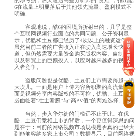
的净亏损；后又遭遇高盛分析师的“责难”，指出酷
6在流量上明显落后于其他领先流量、盈利模式不
明确。
客观地说，酷6的困境所折射出的，几乎是整
个互联网视频行业面临的共同问题。公开资料显
示，优酷和土豆都已经历了4次以上的融资运作，
虽然目前二者的广告收入正在驶入高速增长快车
道，但仍然需要大量资金购买版权内容、自制内容
以及带宽上的巨额投入，以应对越来越多的视频涌
入者竞争。
盗版问题也是优酷、土豆们上市需要跨越一道
大坎儿。一面是用户上传内容所积聚的高流量，一
面是视频分享内容版权的不可控，优酷、土豆们势
必面临着“壮士断腕”与“高PV值”的两难选择。
当然，步入华尔街的门槛远不止于此。在优
酷、土豆们竞相上市的背后，一个更值得深思的问
题在于：目前的网络视频市场规模是否真的已经大
到能够容纳多家上市公司？数据显示，目前网络视