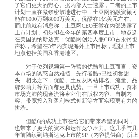
了它们更大的野心。据内部人士透露，二者的上市
计划一直在紧锣密鼓地进行中，土豆网的融资额可
能在6000万到8000万美元，优酷在1亿美元左右。
而此前就有消息称，土豆网CEO王微在内部透露了
上市计划，初步拟在今年的第四季度上市，地点选
在美国的纳斯达克；优酷网创始人兼CEO古永锵也
声称，希望在3年内实现海外上市目标，理想上市
地点包括美国和香港地区。
对于位列视频第一阵营的优酷和土豆而言，资
本市场的诱惑自然难挡。先行者酷6已经初尝甜
头，相比之下，优酷、土豆从网站排名、流量、品
牌影响力等方面都更具优势。一旦上市成功，资本
市场充沛的现金流将令它们在版权内容、自制内
容、带宽投入和盈利模式创新等方面实现更有力的
拼杀。
但酷6的成功上市在给它们带来希望的同时，
也带来了更大的资本和运作竞争压力。这几乎与几
年前陆续到纳斯达克上市的SP（内容提供商）所上