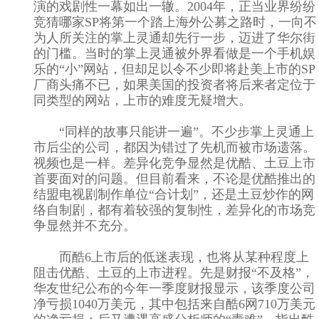
演的戏剧性一幕如出一辙。2004年，正当业界纷纷
竞猜哪家SP将第一个踏上海外公募之路时，一向不
为人所关注的掌上灵通却先行一步，迈进了华尔街
的门槛。当时的掌上灵通被外界看做是一个手机娱
乐的“小”网站，但却足以令不少即将赴美上市的SP
厂商头痛不已，如果美国的投资者将后来者定位于
同类型的网站，上市的难度无疑增大。
“同样的故事只能讲一遍”。不少步掌上灵通上
市后尘的公司，都因为错过了先机而被市场遗落。
视频也是一样。差异化竞争显然是优酷、土豆上市
首要面对的问题。但目前看来，不论是优酷推出的
结盟电视剧制作单位“合计划”，还是土豆炒作的网
络自制剧，都有着较强的复制性，差异化的市场竞
争显然并不充分。
而酷6上市后的低迷表现，也将从某种程度上
阻击优酷、土豆的上市进程。先是财报“不及格”，
华友世纪公布的今年一季度财报显示，该季度公司
净亏损1040万美元，其中包括来自酷6网710万美元