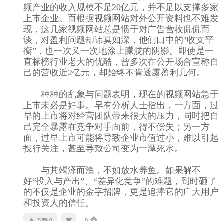
频产业的收入规模不足20亿元，并不足以支撑多家
上市企业。而根据视频网站对外公开资料也不难发
现，这几家视频网站总是惯于对广告营收侃侃而
谈，对盈利问题却讳莫如深，他们口中的“收支平
衡”，也一次又一次地涂上朦胧的阴影。即使是一
直标榜行业老大的优酷，曾多次在公开场合宣称自
己的营收近2亿元，却始终不肯透露盈利几何。
种种的乱象与问题表明，现在的视频网站急于
上市未必是好事。早有分析人士指出，一方面，过
早的上市将对经营团队带来很大的压力，同时把自
己完全暴露在竞争对手面前，得不偿失；另一方
面，过早上市可能将导致企业市值过小，难以引起
投行关注，甚至导致公司变为一潭死水。
与其竭泽而渔，不如放水养鱼。如果解不
好“投入与产出”、“差异化竞争”的难题，到时砸了
的不仅是企业的金字招牌，更是追捧它的广大用户
和投资人的信任。
点赞 0
0