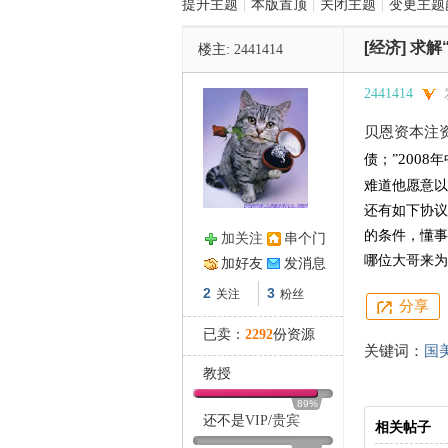
提升主题
|
本版置顶
|
关闭主题
|
变更主题
[经济]
求解
楼主:
2441414
管
2441414
贝恩资本注
2008
债；”
年
难道他愿意以
还有如下协议
的条件，懂事
加关注
串个门
之
哪位大哥来为
加好友
发消息
2
3
关注
粉丝
分享
已卖：
2292
份资源
关键词：
国
教授
89%
还不是
VIP
/
贵宾
相关帖子