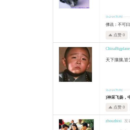
佛说：不可曰
点赞 0
ChinaBigplane
天下攘攘,皆为
]神采飞扬，中国
点赞 0
zhouzhixi
发表