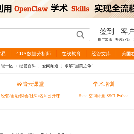
签到
客
推广加币
升级SVIP
交易
CDA数据分析师
在线教育
经管文库
美国
功能一区
经管百科
爱问频道
求解“国美之争”
经管云课堂
学术培训
›
›
›
经管/金融/财会/社科/名师公开课
Stata 空间计量 SSCI Python