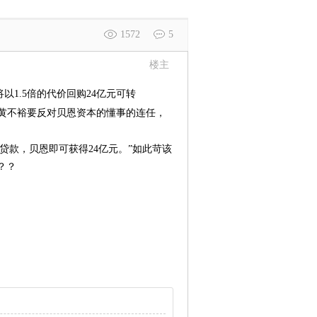
1572
5
楼主
以1.5倍的代价回购24亿元可转
黄不裕要反对贝恩资本的懂事的连任，
贷款，贝恩即可获得24亿元。”如此苛该
？？