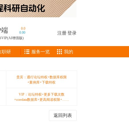
户端
0.0
0.00
注册
|
登录
SVIP(AI增强版)
在职研
服务一览
我的
贵宾：通行论坛特权+数据库权限
+案例库+下载特权
VIP：论坛特权+更多下载次数
+ccerdata数据库+更高阅读权限+……
返回列表