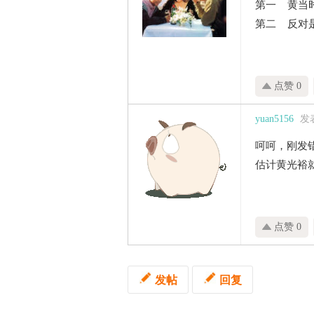
第一 黄当
第二 反对
点赞 0
yuan5156
发表
呵呵，刚发错
估计黄光裕
点赞 0
发帖
回复