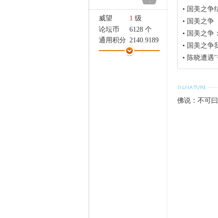
-
家
•
国美之争
威望
1
级
•
国美之争
论坛币
6128 个
•
国美之争
通用积分
2140.9189
•
国美之争
学术水平
60 点
•
陈晓遭遇"
热心指数
128 点
信用等级
38 点
经验
52368 点
帖子
1180
佛说：不可曰
精华
0
在线时间
1164 小时
注册时间
2009-9-13
最后登录
2025-12-8