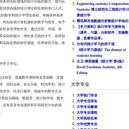
等各种实际领域的统计问题的能力，成为从
3.
Engineering statistics Computation
是培养高级的统计理论和应用的专门人才。
Statistics-博士研究生工程统计学/
实的数学和统计学理论基础，掌握各种基本
算统计学
4.
腾讯网市场数据分析附统计学知识
，特别加强计算机课程的教学与指导，给予
5.
【学习资料】统计学学习资料包
软件及管理软件等。通过经济、市场、管
（课件，习题，分析软件，实验数
系实际的能力，增长多方面的才干，发挥创
据，竞赛作品等）
和实际应用的研究课题，培养研究才能，掌
6.
分布式统计学习的若干进
7.
《统计学习基础》The element of
statistics learning
8.
大卫·弗里德曼《统计学·第4版》
学学士学位。
David Freedman Statistics_4th
Edition
机过程等，选修数学课程有实变函数、常微
大学专业
术、回归分析、多元分析、时间序列、统计
经济学、经济计量学、保险中的数学方法
1.
大学热门专业
、操作系统与网络、数据库、统计软件包、数学
2.
大学专业排名
，设有高等专业课程和不同研究方向的课
3.
大学专业解读
。
4.
大学专业课程
5.
大学高校名单
6.
大学优势专业