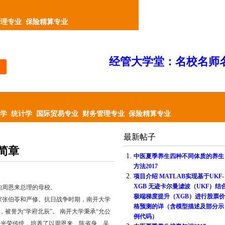
管理专业
保险精算专业
经管大学堂：名校名师
学
统计学
国际贸易专业
财务管理专业
保险精算专业
最新帖子
简章
1.
中医夏季养生四种不同体质的养生
方法2017
2.
项目介绍 MATLAB实现基于UKF-
XGB 无迹卡尔曼滤波（UKF）结
的周恩来总理的母校。
极端梯度提升（XGB）进行股票价
育家张伯苓和严修。抗日战争时期，南开大学
格预测的详（含模型描述及部分示
被誉为“学府北辰”。 南开大学秉承“允公
例代码）
的光荣传统，培养了以周恩来、陈省身、吴