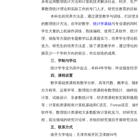
具有运用数理统计方法和计算机技术解决社会、经济、生产
事数理统计理论和实际工作的专门人才。研究生教育的目标
本科生的培养方法是，通过课堂教学与训练，打好坚
的数理统计方法。在学好数学、
统计学基础
与专业课的同时
学生大量的上机操作训练，熟练编程、使用工具软件、统计
理、保险等方面的专题教学以及课题实习，培养学生理论联
造力。研究生的培养方法是，除了课堂教学外，通过理论的
握至少一个学科方向的前沿，作出创造的成果。
三、学制与学位
统计学专业为高中起点，本科4年学制，毕业颁发经济
四、课程设置
数学基础类课程有数学分析、高等代数、概率论、随
分方程等、运筹学等，数理统计类课程有数理统计、抽样技
计算、试验设计、非参数统计等，经济类课程有宏观和微观
等；计算机类课程有计算机基础和C语言、Fortran语言
软件等。数理统计类课程大多数配有计算机实习。对研究生
程，前沿领域的研究讨论班，并组织研究项目开展研究活动
五、联系方式
南开大学地址：天津市南开区卫津路94号