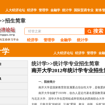
人大经济论坛
经济学
管理学
金融学
统计学
国际贸易专业
财务
>>
招生简章
搜索
经济学
管理学
金融学
统计学
计学
人大经济论坛
经济学
管理学
金融
统计学
>>
统计学专业招生简章
绍
南开大学2012年统计学专业招生
线
一、院校简介
南开大学是国家教育部直属重点综合性大学，是敬爱
南开大学创建于1919年，创办人是近代著名爱国教
与北京大学、清华大学在昆明组成举世闻名的西南联合大学，
允能、日新月异”的校训，弘扬“爱国、敬业、创新、乐群”