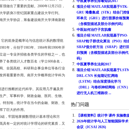
3.
中医夏季养生排毒知识2017
做出了重要的贡献。2000年12月25日，
4.
项目介绍 MATLAB实现基于STK-
GRU 堆叠集成（STK）结合门控
大学跻身21世纪国家重点建设大学行列。
环单元（GRU）进行股票价格预
共建南开大学协议，筹备建设南开大学津南新校
（含模型描述及部分示例代码）
5.
中医如何治疗子宫肌瘤
6.
项目介绍 MATLAB实现基于PSO-
业。它的前身是概率论与信息统计系的数理统
SHAP粒子群优化算法（PSO）结
SHAP值分析方法（SHAP）进行
年，分别于1983年、1984年和1990年开
归预测（含模型描述及部分示例代
立这一专业并招收各类学生的学校之一，也
码）
了各类统计人才数百名（学士600余名，
7.
中医夏季养生法则2017
计局、全国高校、科研和企事业单位等各行业
8.
项目介绍 MATLAB实现基于LSTM
发挥着重要作用。南开大学概率统计学科为
DRL-CNN 长短期记忆网络
（LSTM）结合深度强化学习
（DRL）与卷积神经网络（CNN
据进行推断的近代科学。其应用几乎遍及所
进行无人机三维路径 ...
生产、军事科学、财政金融、医药、生物、
。特别地，统计学在当今的金融、财政、生
热门问题
挥了巨大的作用。
1.
【课程资料】统计学 课件 实验数
基础，牢固地掌握数理统计基本理论和方
2.
2026年统计学与人工智能国际学术
既具有一定的对统计学理论的研究素质，又
会议（ICSAI 2026)