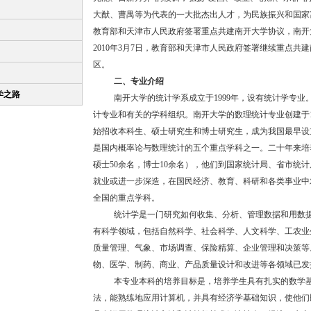
大猷、曹禺等为代表的一大批杰出人才，为民族振兴和国家富强
教育部和天津市人民政府签署重点共建南开大学协议，南开
2010年3月7日，教育部和天津市人民政府签署继续重点
区。
二、专业介绍
学之路
南开大学的统计学系成立于1999年，设有统计学专
计专业和有关的学科组织。南开大学的数理统计专业创建于1981
始招收本科生、硕士研究生和博士研究生，成为我国最早设
是国内概率论与数理统计的五个重点学科之一。二十年来培养
硕士50余名，博士10余名），他们到国家统计局、省市统
就业或进一步深造，在国民经济、教育、科研和各类事业中
全国的重点学科。
统计学是一门研究如何收集、分析、管理数据和用数
有科学领域，包括自然科学、社会科学、人文科学、工农业
质量管理、气象、市场调查、保险精算、企业管理和决策等
物、医学、制药、商业、产品质量设计和改进等各领域已发
本专业本科的培养目标是，培养学生具有扎实的数学
法，能熟练地应用计算机，并具有经济学基础知识，使他们