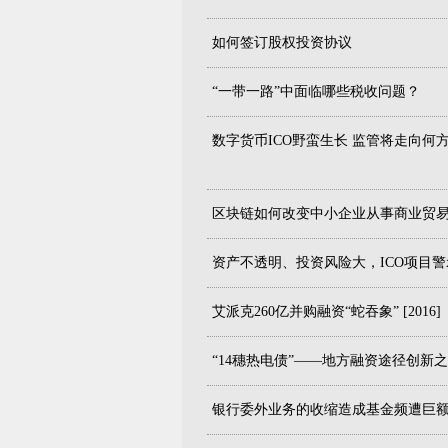
如何签订股权投资协议
“一带一路”中面临哪些税收问题？
数字货币ICO野蛮生长 监管将走向何方 [
区块链如何改变中小企业从事商业贸
资产不透明、投资风险大，ICO项目警示升
艾派克260亿并购融资“蛇吞象” [2016]
“14穗热电债”——地方融资途径创新之项
银行委外业务的收缩造成基金频遭巨额赎回