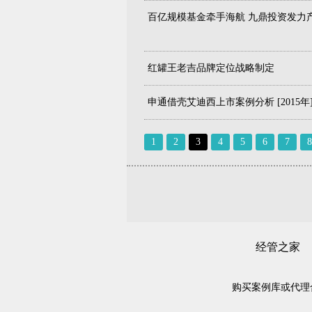
百亿规模基金牵手海航 九鼎投资发力产业并
红罐王老吉品牌定位战略制定
申通借壳艾迪西上市案例分析 [2015年
1
2
3
4
5
6
7
8
经管之家
购买案例库或代理合作，请