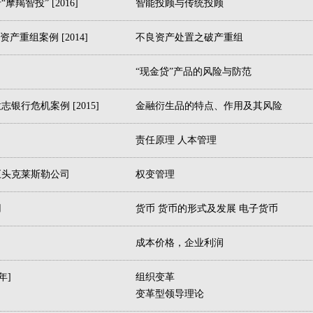
智投” [2016]
智能投顾与传统投顾
重组案例 [2014]
不良资产处置之破产重组
“现金贷”产品的风险与防范
行危机案例 [2015]
金融衍生品的特点、作用及其风险
责任原理 人本管理
巨头克莱斯勒公司
权变管理
用
货币 货币的形式及发展 电子货币
成本价格，企业利润
年]
组织变革
变革型领导理论