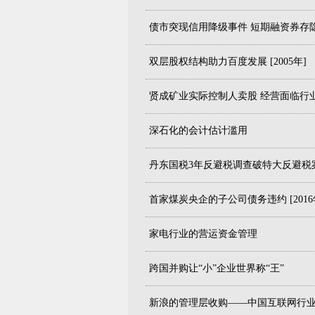
债市突现信用降级事件 短期融资券存隐忧 
双层股权结构助力百度发展 [2005年]
贤成矿业实际控制人卖股 经营面临行业困境
深石化的会计估计滥用
丹东国税3年反避税调查破特大反避税案 [
首家煤炭央企的子公司债务违约 [2016
家电行业的营运资金管理
跨国并购让“小”企业世界称“王”
新浪的管理层收购——中国互联网行业首例