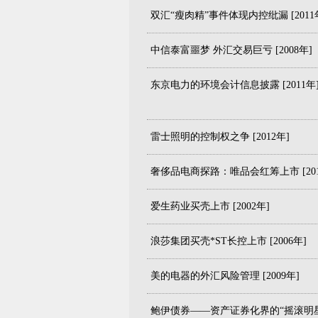
双汇“瘦肉精”事件体现内控纰漏 [2011
中信泰富噩梦 外汇交易巨亏 [2008年]
东京电力的环境会计信息披露 [2011年
雷士照明的控制权之争 [2012年]
奢侈品电商探路：唯品会红筹上市 [201
爱生药业买壳上市 [2002年]
浪莎集团买壳*ST长控上市 [2006年]
美的电器的外汇风险管理 [2009年]
鲍伊债券——资产证券化界的“摇滚明星” 