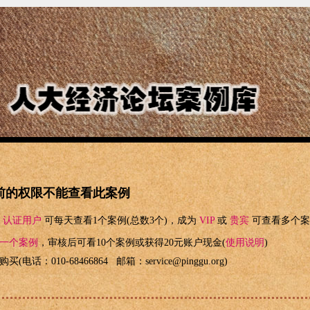
前的权限不能查看此案例
为
认证用户
可每天查看1个案例(总数3个)，成为
VIP
或
贵宾
可查看多个案
一个案例
，审核后可看10个案例或获得20元账户现金(
使用说明
)
买(电话：010-68466864 邮箱：service@pinggu.org)