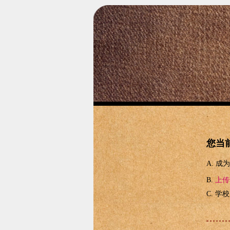
您当
成
上传
学校购