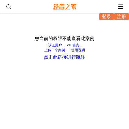
登录
注册
您当前的权限不能查看此案例
认证用户
VIP
贵宾
成为
可每天查看1个案例(总数3个)，成为
或
可查看多个案例
上传一个案例
使用说明
，审核后可看10个案例或获得20元账户现金(
学校购买(电话：010-68466864 邮箱：service@pinggu.org)
点击此链接进行跳转