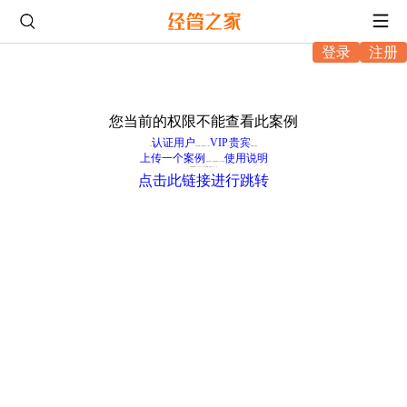
登录
注册
您当前的权限不能查看此案例
认证用户
VIP
贵宾
成为
可每天查看1个案例(总数3个)，成为
或
可查看多个案例
上传一个案例
使用说明
，审核后可看10个案例或获得20元账户现金(
学校购买(电话：010-68466864 邮箱：service@pinggu.org)
点击此链接进行跳转