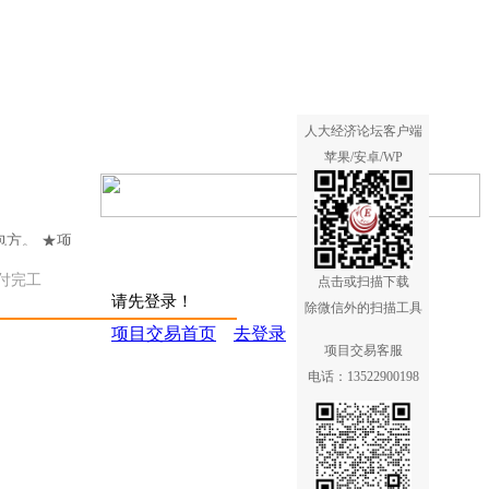
人大经济论坛客户端
苹果/安卓/WP
方。 ★项
包方。
付完工
点击或扫描下载
请先登录！
除微信外的扫描工具
项目交易首页
去登录
方。 ★项
项目交易客服
包方。
电话：13522900198