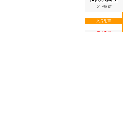
客服微信
文房思宝
重磅升级
核心功能次卡
免费送