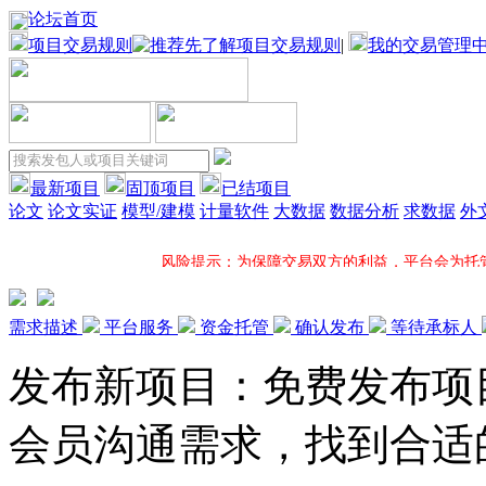
论坛首页
项目交易规则
|
我的交易管理
最新项目
固顶项目
已结项目
论文
论文实证
模型/建模
计量软件
大数据
数据分析
求数据
外
风险提示：为保障交易双方的利益，平台会为托
项目固顶：固顶将大大增加您所发布项目的应征机率并在固顶项
需求描述
平台服务
资金托管
确认发布
等待承标人
发布新项目：免费发布项
一对一服务：平台项目专员全程一对一跟进您的项目，电
会员沟通需求，找到合适
超低服务费：接包方提现时，平台方只收取5%服