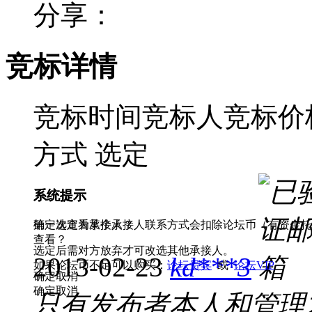
分享：
竞标详情
竞标时间
竞标人
竞标价格
方式
选定
系统提示
系统提示
第一次查看某个承接人联系方式会扣除论坛币（有资金托管
确定选定为承接人？
查看？
选定后需对方放弃才可改选其他承接人。
2013-02-23
kd***3
如果论坛币不足可以购买：
论坛贵宾
或
论坛VIP
确定
取消
确定
取消
只有发布者本人和管理