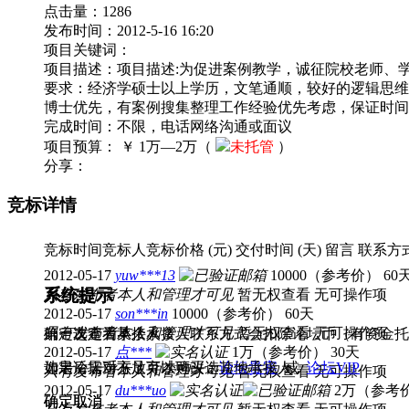
点击量：
1286
缴纳保证金可提高中标机会，但如果是承
发布时间：
2012-5-16 16:20
项目关键词：
项目描述：
项目描述:为促进案例教学，诚征院校老师、
要求：经济学硕士以上学历，文笔通顺，较好的逻辑思维
博士优先，有案例搜集整理工作经验优先考虑，保证时间
完成时间：不限，电话网络沟通或面议
项目预算：
￥ 1万—2万（
未托管
）
分享：
竞标详情
竞标时间
竞标人
竞标价格 (元)
交付时间 (天)
留言
联系方
2012-05-17
yuw***13
10000（参考价）
60
系统提示
系统提示
只有发布者本人和管理才可见
暂无权查看
无可操作项
2012-05-17
son***in
10000（参考价）
60天
只有发布者本人和管理才可见
暂无权查看
无可操作项
第一次查看某个承接人联系方式会扣除论坛币（有资金托管
确定选定为承接人？
2012-05-17
点***
1万（参考价）
30天
如果论坛币不足可以购买：
选定后需对方放弃才可改选其他承接人。
论坛贵宾
或
论坛VIP
只有发布者本人和管理才可见
暂无权查看
无可操作项
2012-05-17
du***uo
2万（参考
确定
确定
取消
取消