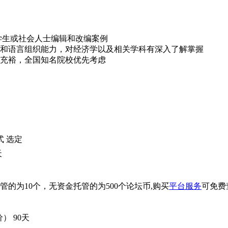
接人原因导致项目不能如约完成的，保证金将赔付给发包人。
学生或社会人士编辑和改编案例
和语言组织能力，对经济学以及相关学科有深入了解掌握
充裕，全国知名院校优先考虑
式
选定
天
的为10个，无资金托管的为500个论坛币,购买
平台服务
可免费
价）
90天