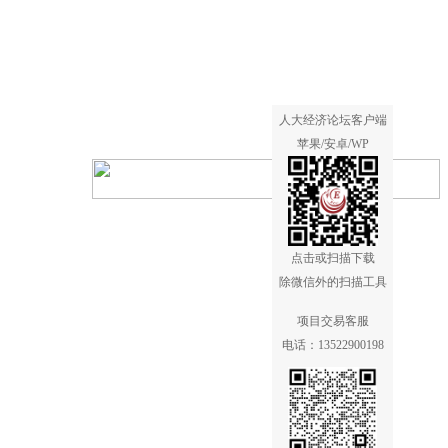
人大经济论坛客户端
苹果/安卓/WP
点击或扫描下载
除微信外的扫描工具
目承包方。
项目交易客服
电话：13522900198
。