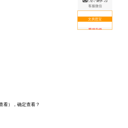
客服微信
文房思宝
重磅升级
核心功能次卡
免费送
查看），确定查看？