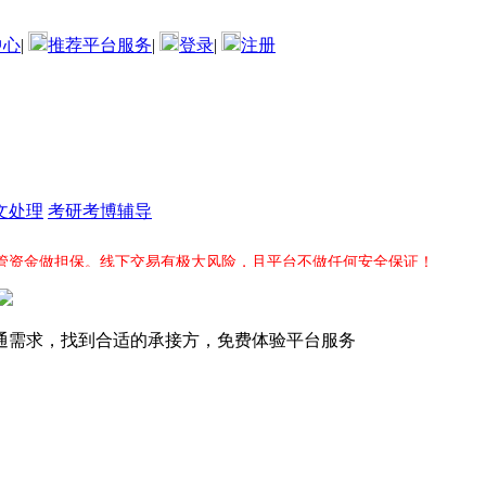
中心
|
推荐平台服务
|
登录
|
注册
文处理
考研考博辅导
管资金做担保。线下交易有极大风险，且平台不做任何安全保证！
目分类中永久展现。您还可以续费再次固顶项目，争取早日找到合适的项
通需求，找到合适的承接方，免费体验平台服务
话通知人才库有能力的承接人竞标，平台全力服务直到您的项目完成为止
务费，平台交易能够保障双方的信任和资金安全，确保项目顺利完成。