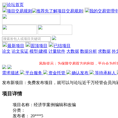
论坛首页
项目交易规则
|
我的交易管理
最新项目
固顶项目
已结项目
论文
论文实证
模型/建模
计量软件
大数据
数据分析
求数据
外
风险提示：为保障交易双方的利益，平台会为托
需求描述
平台服务
资金托管
确认发布
等待承标人
项目固顶：固顶将大大增加您所发布项目的应征机率并在固顶项
发布新项目：免费发布项目，就可以与论坛近千万经管会员沟
项目详情
一对一服务：平台项目专员全程一对一跟进您的项目，电
项目名称：
经济学案例编辑和改编
超低服务费：接包方提现时，平台方只收取5%服
分类：
发布者：
20***5