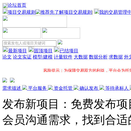
论坛首页
项目交易规则
|
我的交易管理
最新项目
固顶项目
已结项目
论文
论文实证
模型/建模
计量软件
大数据
数据分析
求数据
外
风险提示：为保障交易双方的利益，平台会为托
项目固顶：固顶将大大增加您所发布项目的应征机率并在固顶项
需求描述
平台服务
资金托管
确认发布
等待承标人
发布新项目：免费发布项
一对一服务：平台项目专员全程一对一跟进您的项目，电
会员沟通需求，找到合适
超低服务费：接包方提现时，平台方只收取5%服