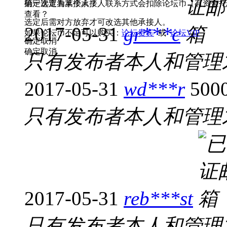
第一次查看某个承接人联系方式会扣除论坛币（有资金托管
确定选定为承接人？
查看？
选定后需对方放弃才可改选其他承接人。
2017-05-31
gr***c
如果论坛币不足可以购买：
论坛贵宾
或
论坛VIP
确定
取消
确定
取消
只有发布者本人和管理
2017-05-31
wd***r
50
只有发布者本人和管理
2017-05-31
reb***st
只有发布者本人和管理