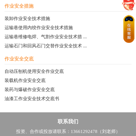
作业安全措施
装卸作业安全技术措施
运输巷使用内绞作业安全技术措施
运输巷维修电焊、气割作业安全技术措 ...
运输石门和回风石门交替作业安全技术 ...
作业安全交底
自动压刨机使用安全作业交底
装载机作业安全交底
装药与爆破作业安全交底
油漆工作业安全技术交底书
联系我们
投资、合作或投放请联系：13661292478（刘老师）