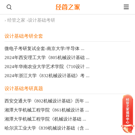
›
经管之家
›
设计基础考研
设计基础考研全套
微电子考研复试全套-南京大学/半导体 ...
2024年西安理工大学《805机械设计基础 ...
2024年华南农业大学艺术学院《710设计 ...
2024年浙江大学《832机械设计基础》考 ...
设计基础考研真题
西安交通大学《802机械设计基础》历年 ...
湘潭大学机械工程学院《861机械设计基 ...
湘潭大学机械工程学院《机械设计基础 ...
哈尔滨工业大学《839机械设计基础（含 ...