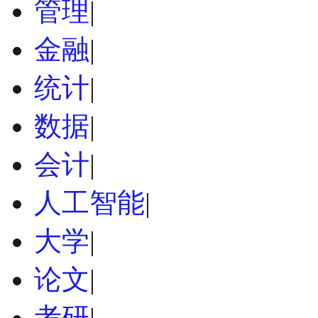
管理
|
金融
|
统计
|
数据
|
会计
|
人工智能
|
大学
|
论文
|
考研
|