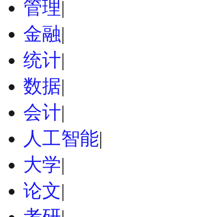
管理
|
金融
|
统计
|
数据
|
会计
|
人工智能
|
大学
|
论文
|
考研
|