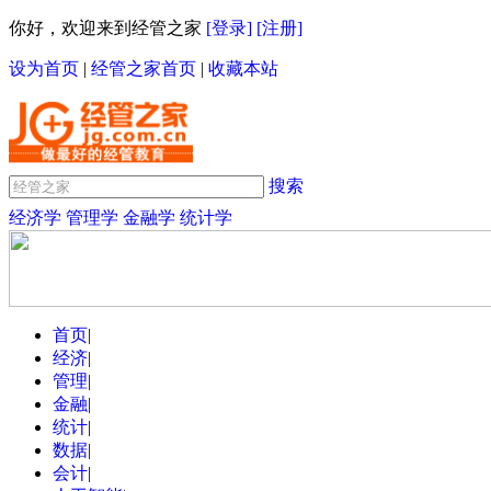
你好，欢迎来到经管之家
[登录]
[注册]
设为首页
|
经管之家首页
|
收藏本站
搜索
经济学
管理学
金融学
统计学
首页
|
经济
|
管理
|
金融
|
统计
|
数据
|
会计
|