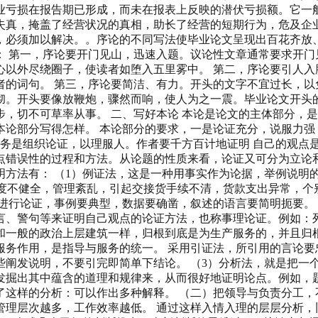
业亏损在报告期已形成，而未在报表上反映的潜伏亏损额。它一
失真，掩盖了经营状况的真相，助长了经营的短期行为，危及企
，必须加以解决。。序论的不同写法使毕业论文呈现出百花齐放
： 第一，序论要开门见山，迅速入题。议论性文章通常要求开门
心以外尽绕圈子，使读者如堕入五里雾中。 第二，序论要引人入
者的词句。 第三，序论要简洁、有力。开头的文字不宜过长，以
彻。开头要像放鞭炮，骤然而响，使人为之一震。毕业论文开头的
，切不可草率从事。 二、写好本论 本论是论文的主体部分，
本论部分写得怎样。 本论部分的要求，一是论证充分，说服力强
任务是组织论证，以理服人。作者要千方百计地证明 自己的观点
错误性的过程和方法。从论题的性质来看，论证又可分为立论和
明方法有： （1）例证法，这是一种用事实作为论据，举例说明
度不健全，管理紊乱，引起交接货手续不清，货款支出异常，个别
进行论证，事例要典型，数据要确凿，叙述的语言要简明扼要。
言、警句等来证明自己观点的论证方法，也称事理论证。例如：
和一般的政治上层建筑一样，归根到底是为生产服务的，并且归
服务作用，是指导与服务的统一。 采用引证法，所引用的言论要
些阐发说明，不要引完即简单下结论。 （3）分析法，就是把一
发掘出其中蕴含的道理和规律来，从而很好地证明论点。例如，
这样的分析：可以作出多种解释。 （二）把领导与负责分工，不
管理层次越多，工作效率越低。 通过这样入情入理的层层分析，