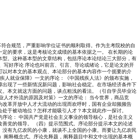
不符合规范，严重影响学位证书的顺利取得。作为主考院校的自
定的要求，这是考核论文成绩的基本依据之一。 在长期的论
本型。这种基本型的文章结构，包括序论本论结论三大部分，有
、写好序论 序论也叫前言、引言、导论或绪论，它是论文的开
可以对本文的基本观点、本论部分的基本内容作一个扼要的介
残疾人就业保障》一文的序论：《中国残疾人法》的颁布实施，
障出现了一些新情况新问题，影响社会稳定。在市场经济条件下
义。本文就这方面的问题，谈点粗浅的看法。（引自学员毕业论
业人才外流的原因及对策》一文的序论： 当今世界，商品竞
为改革开放中人才大流动的出现而欢呼时，国有企业却频频告
会处于被动地位？怎样才能吸引人才？本文就此作一探讨。
序论： 中国共产党是社会主义事业的领导核心，是社会主义
善党的领导。 （四）提示范围式。序论部分提示本文的论述
。没有九亿农民的小康，就谈不上全国的小康。而要让九亿农民
）阐释概念式。序论先释题，阐释题目中和文中出现的基本概