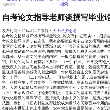
搜索
自考论文指导老师谈撰写毕业论
发布时间：
2014-12-17
来源：
人大经济论坛
自考论文指导老师谈撰写毕业论文_论文写作 在现实中，很
考论文指导老师，在这儿，我有必要把自考毕业论文撰写的核
文写作实践中，论文写作逐渐形成了一套约定俗成的格式，并
似乎形式逻辑的三段论推理的结构，故被人们称为三段论式。毕
头部分。毕业论文的序论的内容，一般包括选题的背景、缘由
绍。序论的写法主要有以下几种： （一）代式。 开头交代论
使残疾人的就业问题从根本上得到了保证。但是，随着改革开
重视并妥善解决残疾人就业问题，对体现社会主义制度优越性
文，下同）。 （二）提问式。一开头就提出问题，或在简要交
争，科技竞争，国力竞争，正在突破地域、意识形态的界限而
急。人才大多是从国有企业流向非国有企业，使国有企业的不
（三）出示观点式。序论开宗明义，将本文的基本观点或主要
现代化建设的可靠保证。坚持党对社会主义的领导，是历史作
范围。例如，《把农村党支部建设成为带领农民致富奔小康的
都能在本世纪末奔上小康路，农村党支部建设是关键。本文试