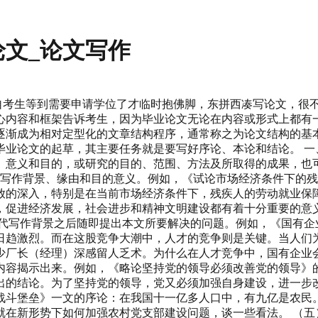
文_论文写作
多自考生等到需要申请学位了才临时抱佛脚，东拼西凑写论文，很
心内容和框架告诉考生，因为毕业论文无论在内容或形式上都有一
逐渐成为相对定型化的文章结构程序，通常称之为论文结构的基
业论文的起草，其主要任务就是要写好序论、本论和结论。 一
、意义和目的，或研究的目的、范围、方法及所取得的成果，也
文写作背景、缘由和目的意义。例如，《试论市场经济条件下的
放的深入，特别是在当前市场经济条件下，残疾人的劳动就业保
，促进经济发展，社会进步和精神文明建设都有着十分重要的意
代写作背景之后随即提出本文所要解决的问题。例如，《国有企
日趋激烈。而在这股竞争大潮中，人才的竞争则是关键。当人们
少厂长（经理）深感留人乏术。为什么在人才竞争中，国有企业
内容揭示出来。例如，《略论坚持党的领导必须改善党的领导》的
出的结论。为了坚持党的领导，党又必须加强自身建设，进一步改
战斗堡垒》一文的序论：在我国十一亿多人口中，有九亿是农民
就在新形势下如何加强农村党支部建设问题，谈一些看法。 （五