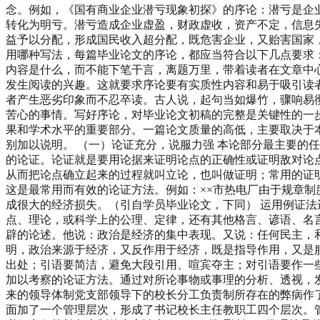
念。例如，《国有商业企业潜亏现象初探》的序论：潜亏是企
转化为明亏。潜亏造成企业虚盈，财政虚收，资产不定，信息
益予以分配，形成国民收入超分配，既危害企业，又贻害国家
用哪种写法，每篇毕业论文的序论，都应当符合以下几点要求
内容是什么，而不能下笔干言，离题万里，带着读者在文章中
发生阅读的兴趣。这就要求序论要有实质性内容和易于吸引读
者产生恶劣印象而不忍卒读。古人说，起句当如爆竹，骤响易
苦心的事情。写好序论，对毕业论文初稿的完整是关键性的一步
果和学术水平的重要部分。一篇论文质量的高低，主要取决于
别加以说明。 （一）论证充分，说服力强 本论部分最主要的
的论证。论证就是要用论据来证明论点的正确性或证明敌对论点
从而把论点确立起来的过程就叫立论，也叫做证明；常用的证
这是最常用而有效的论证方法。例如：××市热电厂由于规章制
成很大的经济损失。（引自学员毕业论文，下同） 运用例证法
点、理论，或科学上的公理、定律，还有其他格言、谚语、名
辟的论述。他说：政治是经济的集中表现。又说：任何民主，
明，政治来源于经济，又反作用于经济，既是指导作用，又是
出处；引语要简洁，避免大段引用、喧宾夺主；对引语要作一
加以考察的论证方法。通过对所论事物或事理的分析、透视，
来的领导体制党支部领导下的校长分工负责制所存在的弊病作了
面加了一个管理层次，形成了书记校长主任教职工四个层次。