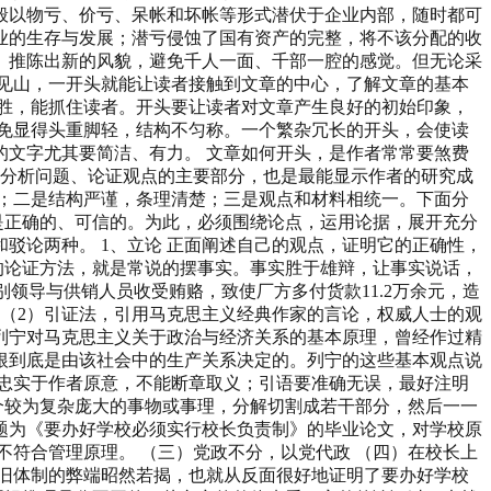
般以物亏、价亏、呆帐和坏帐等形式潜伏于企业内部，随时都可
业的生存与发展；潜亏侵蚀了国有资产的完整，将不该分配的收
、推陈出新的风貌，避免千人一面、千部一腔的感觉。但无论采
见山，一开头就能让读者接触到文章的中心，了解文章的基本
胜，能抓住读者。开头要让读者对文章产生良好的初始印象，
免显得头重脚轻，结构不匀称。一个繁杂冗长的开头，会使读
文字尤其要简洁、有力。 文章如何开头，是作者常常要煞费
是分析问题、论证观点的主要部分，也是最能显示作者的研究成
；二是结构严谨，条理清楚；三是观点和材料相统一。下面分
是正确的、可信的。为此，必须围绕论点，运用论据，展开充分
驳论两种。 1、立论 正面阐述自己的观点，证明它的正确性，
的论证方法，就是常说的摆事实。事实胜于雄辩，让事实说话，
领导与供销人员收受贿赂，致使厂方多付货款11.2万余元，造
 （2）引证法，引用马克思主义经典作家的言论，权威人士的观
列宁对马克思主义关于政治与经济关系的基本原理，曾经作过精
根到底是由该社会中的生产关系决定的。列宁的这些基本观点说
忠实于作者原意，不能断章取义；引语要准确无误，最好注明
个较为复杂庞大的事物或事理，分解切割成若干部分，然后一一
题为《要办好学校必须实行校长负责制》的毕业论文，对学校原
符合管理原理。 （三）党政不分，以党代政 （四）在校长上
旧体制的弊端昭然若揭，也就从反面很好地证明了要办好学校