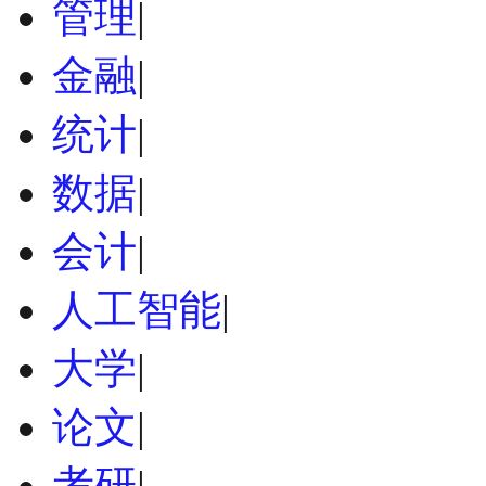
管理
|
金融
|
统计
|
数据
|
会计
|
人工智能
|
大学
|
论文
|
考研
|