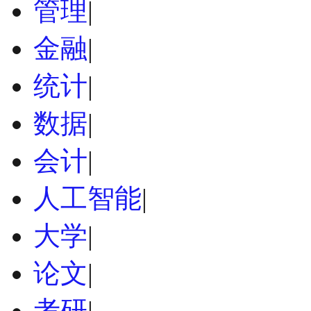
管理
|
金融
|
统计
|
数据
|
会计
|
人工智能
|
大学
|
论文
|
考研
|