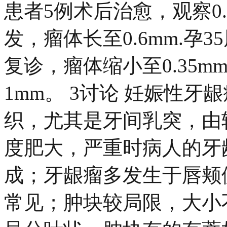
患者5例术后治愈，观察0.
发，瘤体长至0.6mm.孕
复诊，瘤体缩小至0.35m
1mm。 3讨论 妊娠性
织，尤其是牙间乳突，由
度肥大，严重时病人的牙
成；牙龈瘤多发生于唇颊
常见；肿块较局限，大小