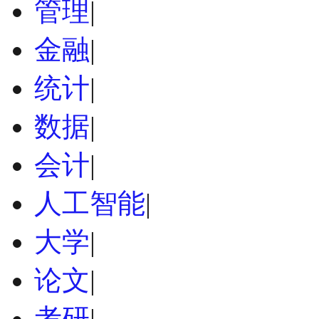
管理
|
金融
|
统计
|
数据
|
会计
|
人工智能
|
大学
|
论文
|
考研
|