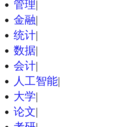
管理
|
金融
|
统计
|
数据
|
会计
|
人工智能
|
大学
|
论文
|
考研
|