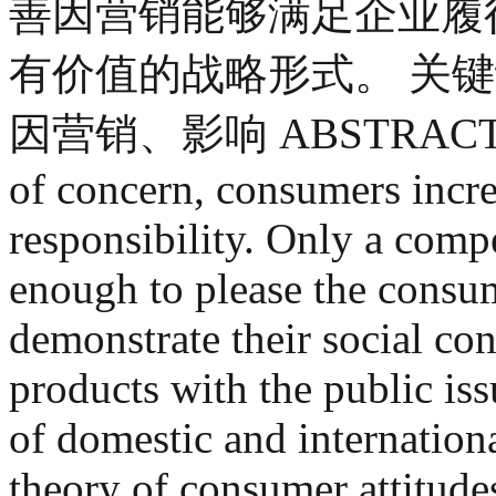
善因营销能够满足企业履
有价值的战略形式。 关
因营销、影响 ABSTRACT With a
of concern, consumers incre
responsibility. Only a compe
enough to please the consu
demonstrate their social co
products with the public issu
of domestic and internation
theory of consumer attitude