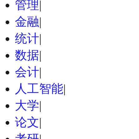
管理
|
金融
|
统计
|
数据
|
会计
|
人工智能
|
大学
|
论文
|
考研
|