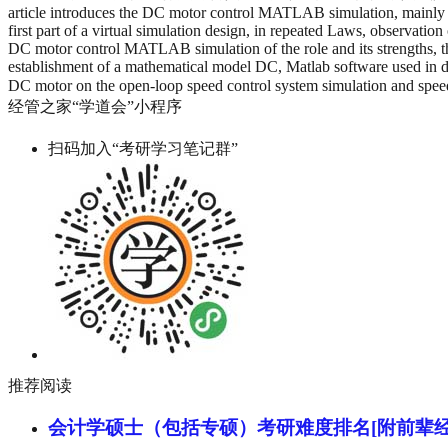
article introduces the DC motor control MATLAB simulation, mainly t
first part of a virtual simulation design, in repeated Laws, observation
DC motor control MATLAB simulation of the role and its strengths, th
establishment of a mathematical model DC, Matlab software used in d
DC motor on the open-loop speed control system simulation and sp
经管之家“学道会”小程序
扫码加入“考研学习笔记群”
推荐阅读
会计学硕士（包括专硕）考研难度排名[附前辈经