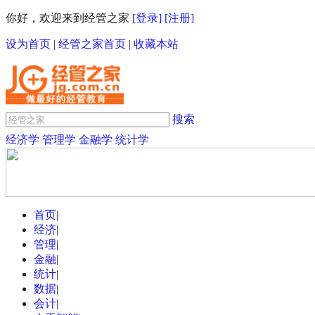
你好，欢迎来到经管之家
[登录]
[注册]
设为首页
|
经管之家首页
|
收藏本站
搜索
经济学
管理学
金融学
统计学
首页
|
经济
|
管理
|
金融
|
统计
|
数据
|
会计
|