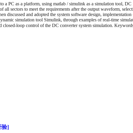
o a PC as a platform, using matlab / simulink as a simulation tool, D
 of all sectors to meet the requirements after the output waveform, selec
en discussed and adopted the system software design, implementation of
ynamic simulation tool Simulink, through examples of real-time simul
eed closed-loop control of the DC converter system simulation. Key
验]