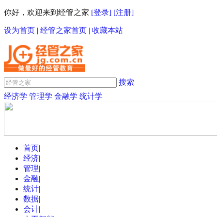
你好，欢迎来到经管之家
[登录]
[注册]
设为首页
|
经管之家首页
|
收藏本站
搜索
经济学
管理学
金融学
统计学
首页
|
经济
|
管理
|
金融
|
统计
|
数据
|
会计
|