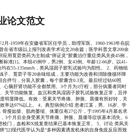
毕业论文范文
-1959年在安徽省军区任学员，助理军医。1960-1963年在皖
。曾在省市级以上报刊发表学术论文20余篇；医学科普文章200余
大胆应用莨菪类药为主制成“痹证灵”胶囊治疗重症类风关炎45例，
1]。本组45例中，男2例、女43例。年龄12-66岁。以41-
在55-135mm/h，类风湿因子胶乳试验均为阳性。 2、药物组
钱子、莨菪子等20余味组成，主要功能为改善和消除微循环障
拌匀，分装入胶囊，每个胶囊含0.3克。最后经过钴60照
、心脑肝肾功能不全都禁用。3个月为1疗程，部分病重者同时
消失、关节功能恢复、血沉和类风湿因子胶乳试验恢复正常，且停
滴度明显降低。有效：受累关节疼痛、肿胀、晨僵有所好转，关
率达97%以上。 4、典型病例介绍 患者江某，男、16岁、学
瘦如柴、肌肉萎缩、体重仅有27公斤，于1995年4月慕名求
疗程，3个月后全身受累关节疼痛、肿胀、晨僵等症状基本消失。6
门，血检和X线复查结果已基本恢复正常。 5、讨论 类风关
”[2]现代医学认为是“多种因素诱发机体的自身免疫反应而致