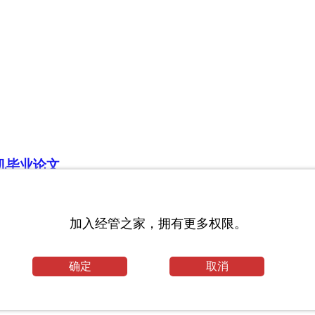
机毕业论文
加入经管之家，拥有更多权限。
世界经济及中国经济展望(共32篇）
确定
取消