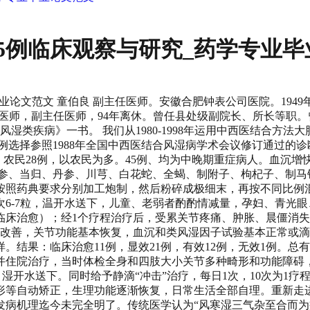
45例临床观察与研究_药学专业
文范文 童伯良 副主任医师。安徽合肥钟表公司医院。1949年2月
主任医师，副主任医师，94年离休。曾任县处级副院长、所长等职
湿类疾病》一书。 我们从1980-1998年运用中西医结合方法
择参照1988年全国中西医结合风湿病学术会议修订通过的诊断标准[
例，农民28例，以农民为多。45例、均为中晚期重症病人。血沉增快均
参、当归、丹参、川芎、白花蛇、全蝎、制附子、枸杞子、制马
照药典要求分别加工炮制，然后粉碎成极细末，再按不同比例混合
6-7粒，温开水送下，儿童、老弱者酌酌情减量，孕妇、青光眼
控制（临床治愈）；经1个疗程治疗后，受累关节疼痛、肿胀、晨僵
显改善，关节功能基本恢复，血沉和类风湿因子试验基本正常或
果：临床治愈11例，显效21例，有效12例，无效1例。总有效
并住院治疗，当时体检全身和四肢大小关节多种畸形和功能障碍，骨
粒，湿开水送下。同时给予静滴“冲击”治疗，每日1次，10次为1
等自动矫正，生理功能逐渐恢复，日常生活全部自理。重新走进校
病机理迄今未完全明了。传统医学认为“风寒湿三气杂至合而为痹