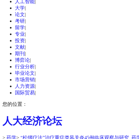
人工智能
|
大学
|
论文
|
考研
|
留学
|
专业
|
投资
|
文献
|
期刊
|
博弈论
|
行业分析
|
毕业论文
|
市场营销
|
人力资源
|
国际贸易
|
您的位置：
人大经济论坛
>
药学
>
“松绑疗法”治疗重症类风关炎45例临床观察与研究_