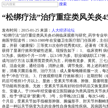
搜索
“松绑疗法”治疗重症类风关炎
发布时间：
2015-01-25
来源：
人大经济论坛
“松绑疗法”治疗重症类风关炎45例临床观察与研究_药学专业毕业论
南医学院读书；1963-1989年在安徽卫生医疗部门任医师，
篇，并获《健康报》三等奖31次创作优秀奖8次。还著有《常见风
获得了显著疗效和突破性进展。现报告如下： 1、 临床资料 病例选
51为多。病程6个月一35年，以3-5年为多。职业城镇职工17
成与治疗方法 以重用莨菪类药为主，药物有党参、黄芪、三七
碍。活血化瘀，通经活络，消肿止痛、调节免疫。将上述药材按
射，消毒灭菌后备用。治疗方法：成人量每晚睡前服一次，每次
给予“冲击”疗法。 3、疗效观察结果 疗效标准[1]：近期
药后可维持3个月以上。显效；受累关节疼痛、肿胀、晨僵明
节功能有所改善。无效：受累关节虽有好转但停药后又恢复原样。结
生、安徽人。于1994年经安徽省立医院确诊为类风湿性关节炎
医，给予“痹证录”胶囊1号、3号，分早晚2次口服，每次5-6
个月后，受累关节如手指梭形肿胀、腕偏形手、肘关节外翻畸形
炎是一种以关节病变为主的全身性自身免疫性疾病。其病因与发