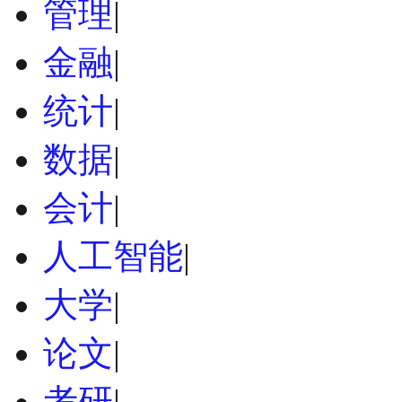
管理
|
金融
|
统计
|
数据
|
会计
|
人工智能
|
大学
|
论文
|
考研
|