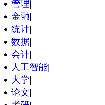
管理
|
金融
|
统计
|
数据
|
会计
|
人工智能
|
大学
|
论文
|
考研
|