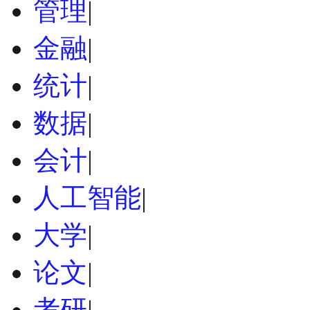
管理
|
金融
|
统计
|
数据
|
会计
|
人工智能
|
大学
|
论文
|
考研
|