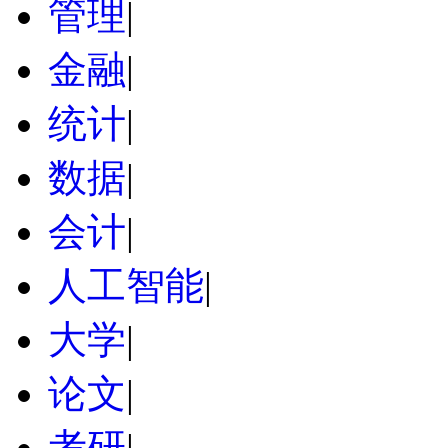
管理
|
金融
|
统计
|
数据
|
会计
|
人工智能
|
大学
|
论文
|
考研
|