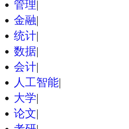
管理
|
金融
|
统计
|
数据
|
会计
|
人工智能
|
大学
|
论文
|
考研
|