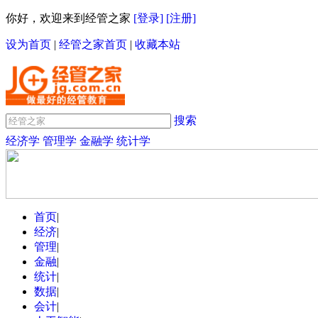
你好，欢迎来到经管之家
[登录]
[注册]
设为首页
|
经管之家首页
|
收藏本站
搜索
经济学
管理学
金融学
统计学
首页
|
经济
|
管理
|
金融
|
统计
|
数据
|
会计
|