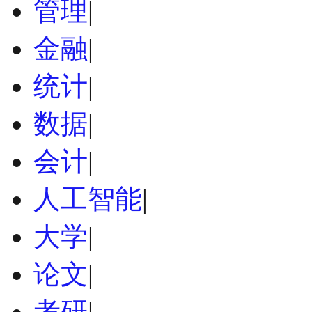
管理
|
金融
|
统计
|
数据
|
会计
|
人工智能
|
大学
|
论文
|
考研
|