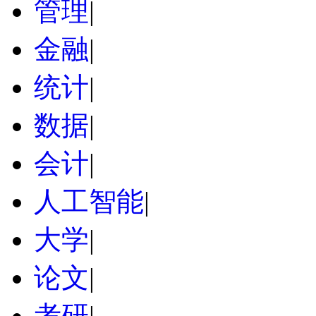
管理
|
金融
|
统计
|
数据
|
会计
|
人工智能
|
大学
|
论文
|
考研
|