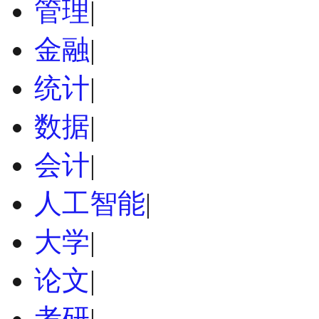
管理
|
金融
|
统计
|
数据
|
会计
|
人工智能
|
大学
|
论文
|
考研
|