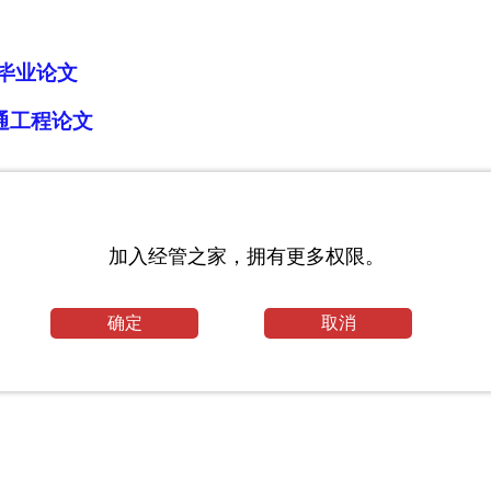
毕业论文
通工程论文
_华东理工大学考研网
加入经管之家，拥有更多权限。
科目_西南交通大学考研网
确定
取消