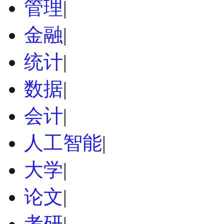
管理
|
金融
|
统计
|
数据
|
会计
|
人工智能
|
大学
|
论文
|
考研
|