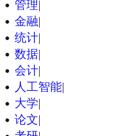
管理
|
金融
|
统计
|
数据
|
会计
|
人工智能
|
大学
|
论文
|
考研
|